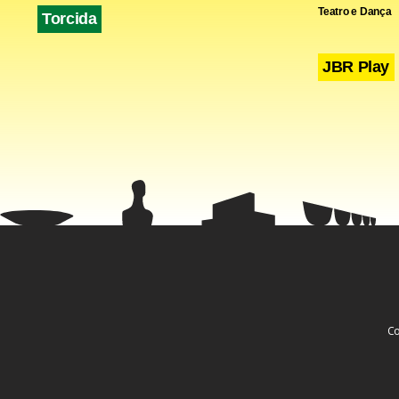
Teatro e Dança
Torcida
JBR Play
Co