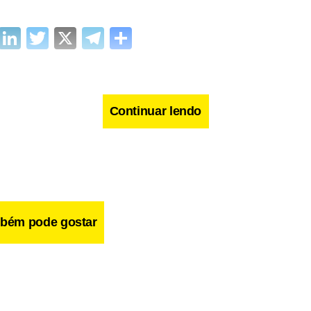
cebook
WhatsApp
LinkedIn
Twitter
X
Telegram
Share
Continuar lendo
bém pode gostar