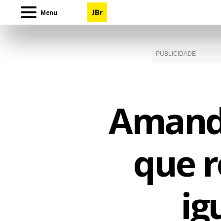
Menu
Amanda
que r
ig