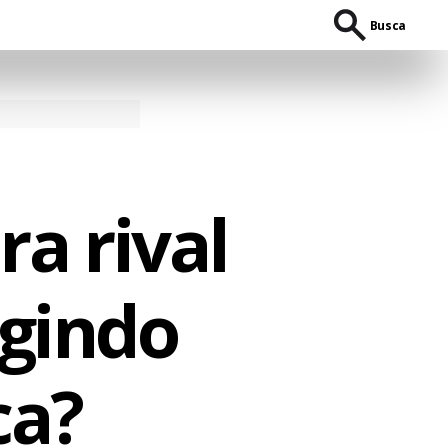
Busca
a rival
agindo
ca?