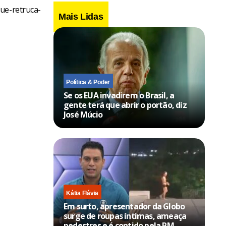
que-retruca-
Mais Lidas
Política & Poder
Se os EUA invadirem o Brasil, a
gente terá que abrir o portão, diz
José Múcio
Kátia Flávia
Em surto, apresentador da Globo
surge de roupas íntimas, ameaça
pedestres e é contido pela PM