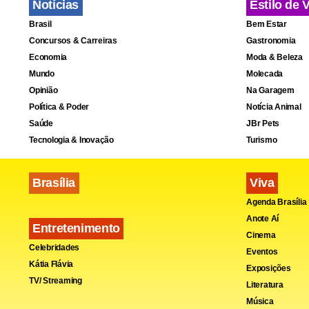
Notícias
Estilo de 
Brasil
Bem Estar
Concursos & Carreiras
Gastronomia
Economia
Moda & Beleza
Mundo
Molecada
Opinião
Na Garagem
Política & Poder
Notícia Animal
Saúde
JBr Pets
Tecnologia & Inovação
Turismo
Brasília
Viva
Agenda Brasília
Anote Aí
Entretenimento
Cinema
Celebridades
Eventos
Kátia Flávia
Exposições
TV/ Streaming
Literatura
Música