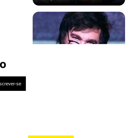
Política & Poder
Milei volta a chamar Lula de ‘ladrão’
o
e ‘corrupto’