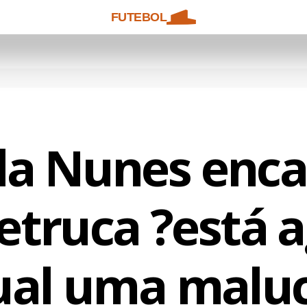
FUTEBOL
 Nunes encar
etruca ?está 
ual uma malu