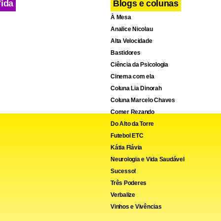
Vida
Blogs e colunas
À Mesa
Analice Nicolau
Alta Velocidade
Bastidores
Ciência da Psicologia
Cinema com ela
Coluna Lia Dinorah
Coluna Marcelo Chaves
Comer Rezando
Do Alto da Torre
Futebol ETC
Kátia Flávia
Neurologia e Vida Saudável
Sucesso!
Três Poderes
Verbalize
Vinhos e Vivências