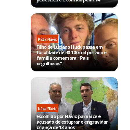
Kátia Flávia
Filho de Luciano Huck passa em
faculdade de R$ 100 mil por ano e
família comemora: “Pais
orgulhosos”
Kátia Flávia
Escolhido por Flávio para vice é
acusado de estuprar e engravidar
criança de 13 anos