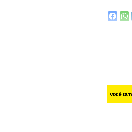
Fa
Você tam