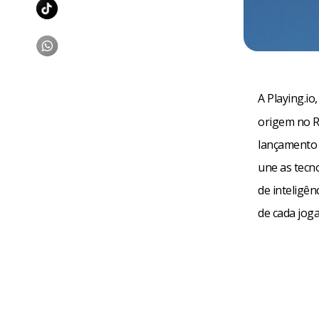
A Playing.i
origem no R
lançamento d
une as tecn
de inteligên
de cada jog