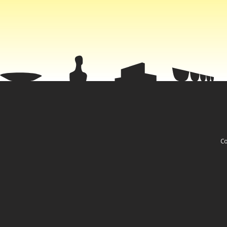
de acesso. 
de modo ráp
representant
para a indús
Co