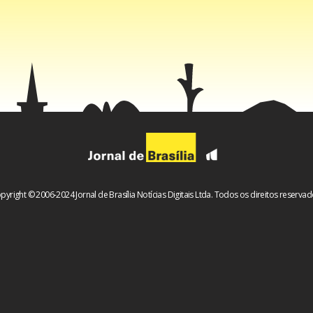
Os jogadores e líderes das comunidades de fãs recebem os seu
ido e seguro, em diversas moedas, inclusive
. Se
criptomoedas
e, o valor cai na conta dos usuários em até 5 minutos, o que é
tria.
pyright © 2006-2024 Jornal de Brasília Notícias Digitais Ltda. Todos os direitos reservad