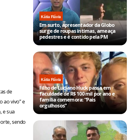
Kátia Flávia
Em surto, apresentador da Globo
surge de roupas íntimas, ameaça
pedestres e é contido pela PM
Kátia Flávia
Filho de Luciano Huck passa em
tas de
faculdade de R$ 100 mil por ano e
família comemora: “Pais
o ao vivo” e
orgulhosos”
, e sua
orte, sendo