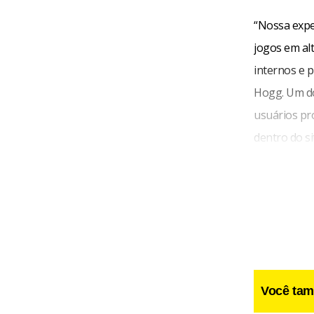
“Nossa expe
jogos em al
internos e p
Hogg. Um do
usuários pr
dentro do si
Você tam