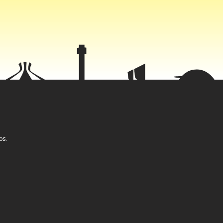
s pagamentos
gundo o seu
 inovador
os.