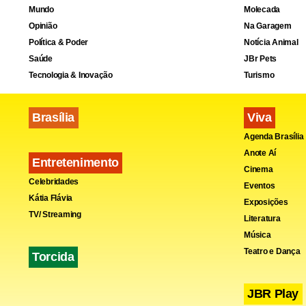
Mundo
Molecada
créditos e 
Opinião
Na Garagem
plataforma
Política & Poder
Notícia Animal
Saúde
JBr Pets
online.com. 
Tecnologia & Inovação
Turismo
como as pro
exclusivos 
Brasília
Viva
roleta e bla
Agenda Brasília
Anote Aí
Entretenimento
Cinema
Segur
Celebridades
Eventos
Kátia Flávia
Exposições
TV/ Streaming
Literatura
Quanto à se
Música
monitoramen
Teatro e Dança
Torcida
todos os jo
usuários de 
JBR Play