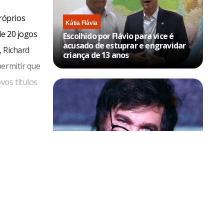
róprios
Kátia Flávia
de 20 jogos
Escolhido por Flávio para vice é
acusado de estuprar e engravidar
, Richard
criança de 13 anos
permitir que
vos títulos
Política & Poder
Milei volta a chamar Lula de ‘ladrão’
e ‘corrupto’