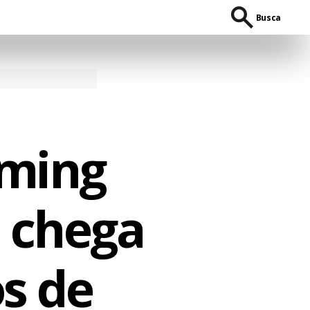
Busca
aming
, chega
os de