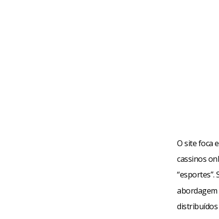
O site foca 
cassinos onl
“esportes”.
abordagem p
distribuídos