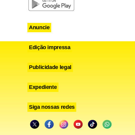
nas de
nos-
Anuncie
il, assim
s, com links
s, como
Edição impressa
Publicidade legal
Expediente
integrado de
Siga nossas redes
 sobre
os seus
s pessoais e