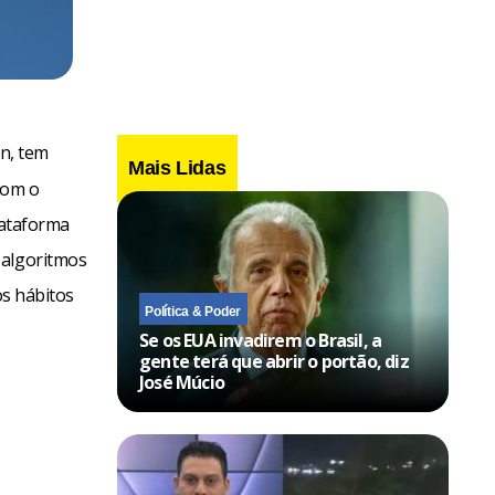
in, tem
Mais Lidas
com o
lataforma
 algoritmos
os hábitos
Política & Poder
Se os EUA invadirem o Brasil, a
gente terá que abrir o portão, diz
José Múcio