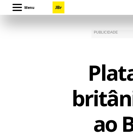
Menu
Plat
britân
ao B