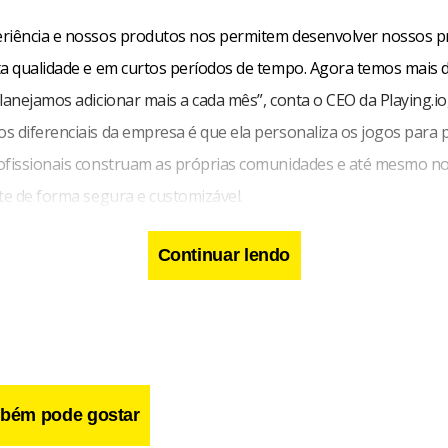
riência e nossos produtos nos permitem desenvolver nossos p
ta qualidade e em curtos períodos de tempo. Agora temos mais 
lanejamos adicionar mais a cada mês”, conta o CEO da Playing.io
s diferenciais da empresa é que ela personaliza os jogos para 
ofissionais construam as próprias comunidades e até mesmo no
te de forma segura e customizável.
Continuar lendo
bém pode gostar