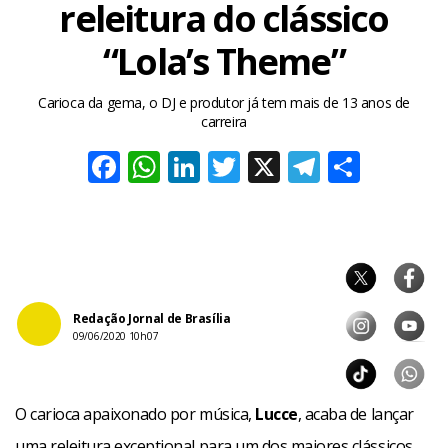
releitura do clássico
“Lola’s Theme”
Carioca da gema, o DJ e produtor já tem mais de 13 anos de
carreira
Facebook
WhatsApp
LinkedIn
Twitter
X
Telegra
Share
Redação Jornal de Brasília
09/06/2020 10h07
O carioca apaixonado por música,
Lucce
, acaba de lançar
uma releitura exceptional para um dos maiores clássicos