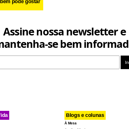
bém pode gostar
Assine nossa newsletter e
mantenha-se bem informad
cebook
WhatsApp
LinkedIn
Twitter
X
Telegram
Share
Vida
Blogs e colunas
À Mesa