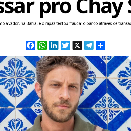
ssar pro Chay
 Salvador, na Bahia, e o rapaz tentou fraudar o banco através de transa
Facebook
WhatsApp
LinkedIn
Twitter
X
Telegra
Share