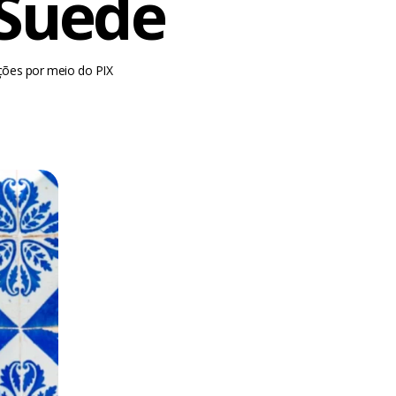
 Suede
ções por meio do PIX
m