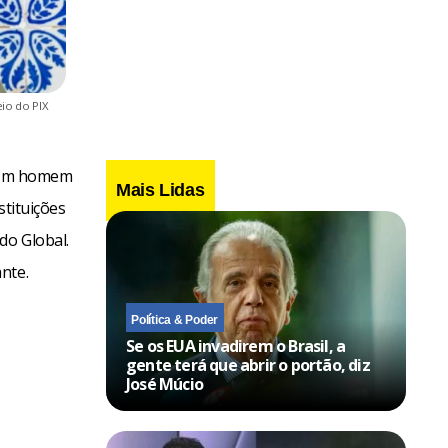
eio do PIX
. Um homem
Mais Lidas
stituições
do Global.
nte.
Política & Poder
Se os EUA invadirem o Brasil, a
gente terá que abrir o portão, diz
José Múcio