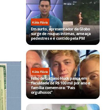
Kátia Flávia
Em surto, apresentador da Globo
surge de roupas íntimas, ameaça
pedestres e é contido pela PM
Kátia Flávia
Filho de Luciano Huck passa em
faculdade de R$ 100 mil por ano e
família comemora: “Pais
orgulhosos”