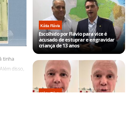
Kátia Flávia
Escolhido por Flávio para vice é
acusado de estuprar e engravidar
criança de 13 anos
á tinha
Além disso,
.
Kátia Flávia
tes de ter
Em tratamento contra câncer raro,
Netinho sofre queda no banheiro
após sessão de quimio