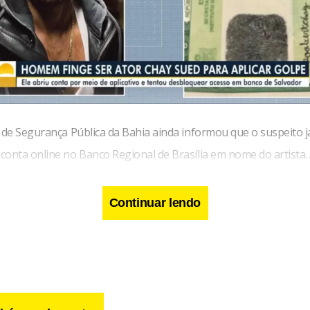
 de Segurança Pública da Bahia ainda informou que o suspeito j
conta online no Banco Regional de Brasília em nome do artista. 
os valores creditados em seu Cartão de Crédito e Cheque Especial
Continuar lendo
ele já havia feito um PIX de mais de mil reais para outra conta an
do.