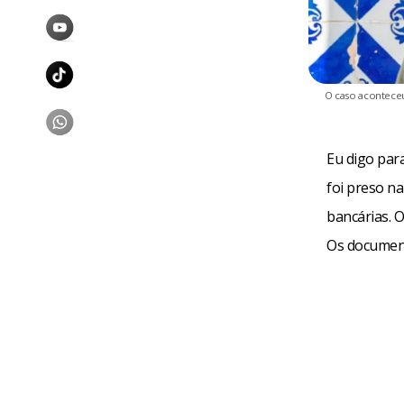
O caso aconteceu
Eu digo par
foi preso na
bancárias. 
Os document