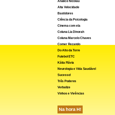
Analice Nicolau
Alta Velocidade
Bastidores
Ciência da Psicologia
Cinema com ela
Coluna Lia Dinorah
Coluna Marcelo Chaves
Comer Rezando
Do Alto da Torre
Futebol ETC
Kátia Flávia
Neurologia e Vida Saudável
Sucesso!
Três Poderes
Verbalize
Vinhos e Vivências
Na hora H!