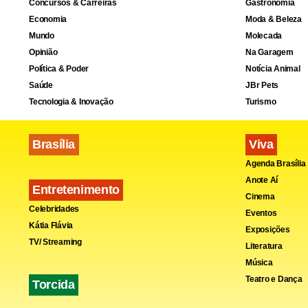
Concursos & Carreiras
Gastronomia
Economia
Moda & Beleza
Mundo
Molecada
Opinião
Na Garagem
Política & Poder
Notícia Animal
Saúde
JBr Pets
Tecnologia & Inovação
Turismo
Brasília
Viva
Agenda Brasília
Anote Aí
Entretenimento
Cinema
Celebridades
Eventos
Kátia Flávia
Exposições
TV/ Streaming
Literatura
Música
Teatro e Dança
Torcida