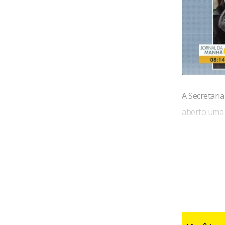
A Secretaria
aberto uma 
ele teve alt
Além disso, 
acesso nega