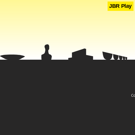
JBR Play
Co