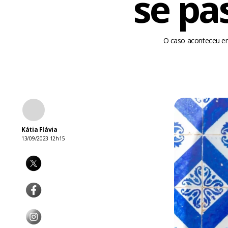
se pa
O caso aconteceu em
Kátia Flávia
13/09/2023 12h15