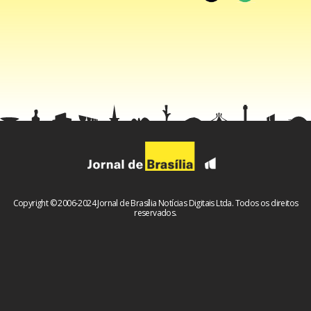
Com a resposta negativa da apresentadora do ‘Sabadou’, a
parlamentar indagou se as gravações, que divulgava na
web, eram de uma conta demonstração, que é exclusiva
para influenciadores.
“São contas que eles mandam o login e a senha. É a conta
de publicidade que ela é feita pra eu jogar, não
necessariamente é uma conta fake”, declarou a blogueira.
Copyright © 2006-2024 Jornal de Brasília Notícias Digitais Ltda. Todos os direitos
reservados.