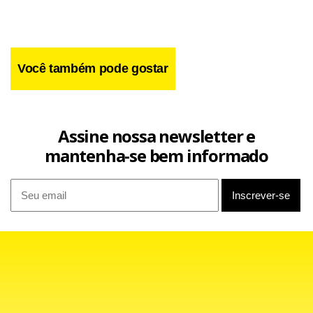
Você também pode gostar
Facebook
WhatsApp
LinkedIn
Twitter
X
Telegram
Share
Assine nossa newsletter e
mantenha-se bem informado