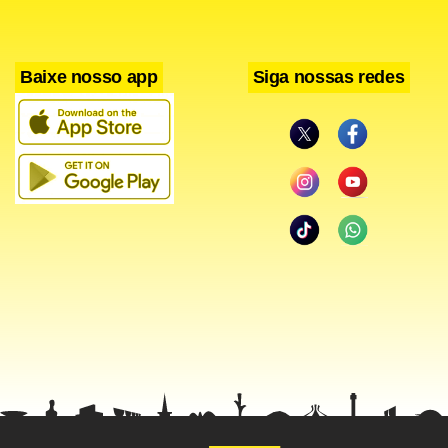
não apresentarem o cartão de vacinação comprovando a
imunização…
Baixe nosso app
Siga nossas redes
Leia também
Biólogo do Programa Eliana pede ajuda para ganhar
um celular da Samsung.
É proibido entrar na Câmara de Vereadores sem comprovante de vacinação.
Foto: Globo.
É complicado! As leis então não são para serem