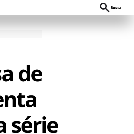
Busca
sa de
enta
a série