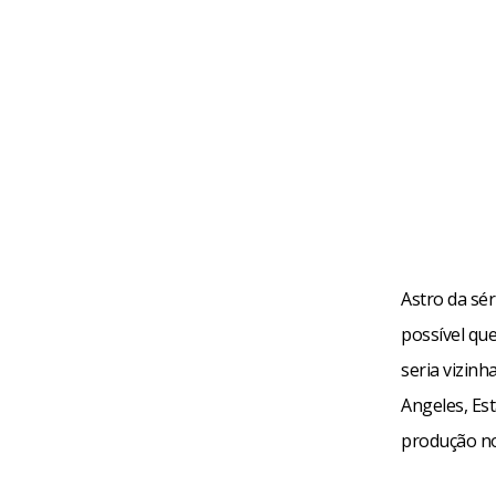
Astro da sér
possível qu
seria vizinh
Angeles, Es
produção no