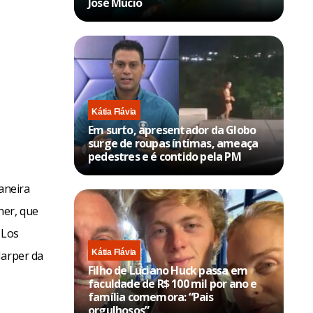
José Múcio
Kátia Flávia
Em surto, apresentador da Globo
surge de roupas íntimas, ameaça
pedestres e é contido pela PM
aneira
her, que
 Los
Kátia Flávia
Harper da
Filho de Luciano Huck passa em
faculdade de R$ 100 mil por ano e
família comemora: “Pais
orgulhosos”