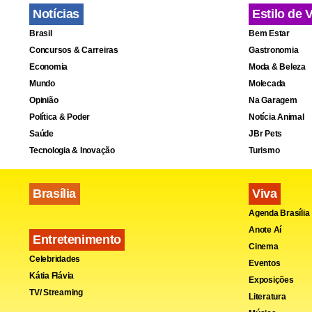
não preciso
Notícias
Estilo de 
autuada por
Brasil
Bem Estar
do astro ant
Concursos & Carreiras
Gastronomia
Economia
Moda & Beleza
Mundo
Molecada
Galeria Cha
Opinião
Na Garagem
https://foto
Política & Poder
Notícia Animal
Saúde
JBr Pets
teria contad
Tecnologia & Inovação
Turismo
não foi o p
jogar um ti
Brasília
Viva
sacos de lix
Agenda Brasília
Anote Aí
Entretenimento
Cinema
Celebridades
Eventos
Kátia Flávia
Exposições
TV/ Streaming
Literatura