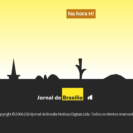
Na hora H!
cebook
WhatsApp
LinkedIn
Twitter
X
Telegram
Share
pyright © 2006-2024 Jornal de Brasília Notícias Digitais Ltda. Todos os direitos reservad