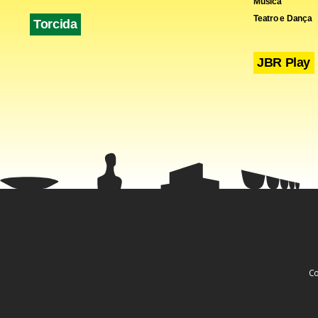
Música
Teatro e Dança
Torcida
JBR Play
Fa
Co