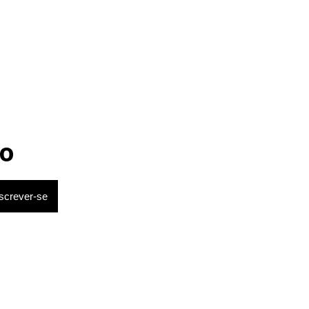
o
da de acordo
alf Men”