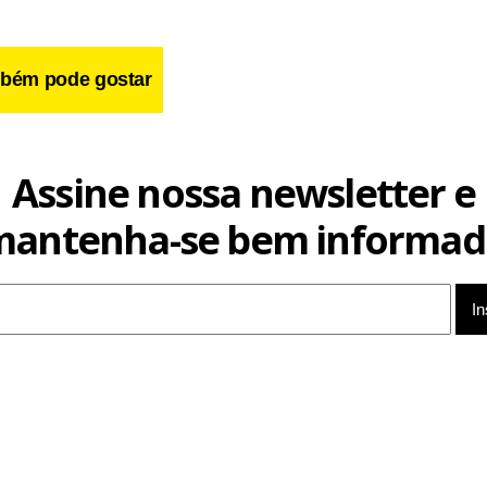
bém pode gostar
Assine nossa newsletter e
mantenha-se bem informad
a vizinha teria voltado para casa e Charlie chamou a polícia. Ain
os paramédicos foram até o local, mas o astro de “Two And a H