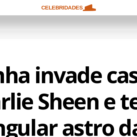
CELEBRIDADES
nha invade ca
rlie Sheen e t
gular astro d