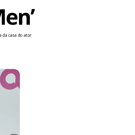
Men’
a da casa do ator
m