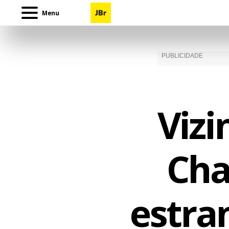
Menu
Vizi
Cha
estran