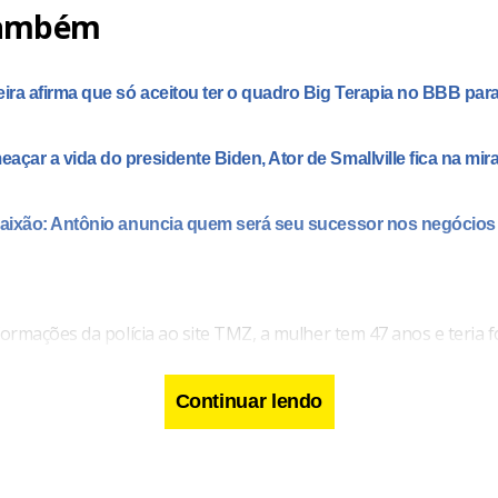
também
eira afirma que só aceitou ter o quadro Big Terapia no BBB para
açar a vida do presidente Biden, Ator de Smallville fica na mir
Paixão: Antônio anuncia quem será seu sucessor nos negócios
ormações da polícia ao site TMZ, a mulher tem 47 anos e teria f
a de Sheen. Alertado por um barulho, ele foi até o hall de entra
Continuar lendo
e flagrou a vizinha, que partiu para cima do ator chegando até 