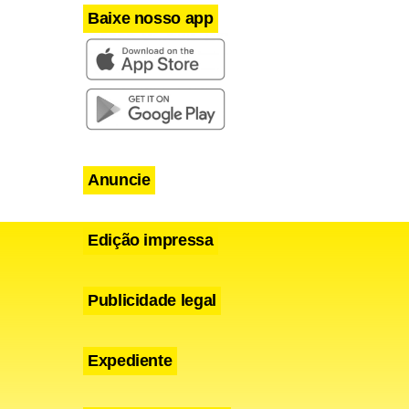
ua casa e
Baixe nosso app
ada na casa
harlie Sheen
e que esse
Anuncie
autora de
 constantes
Edição impressa
Publicidade legal
Expediente