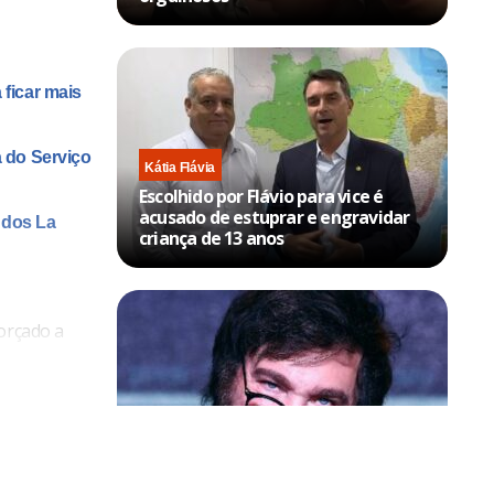
 ficar mais
a do Serviço
Kátia Flávia
Escolhido por Flávio para vice é
acusado de estuprar e engravidar
 dos La
criança de 13 anos
orçado a
da da
a rasgar a
Política & Poder
Milei volta a chamar Lula de ‘ladrão’
e ‘corrupto’