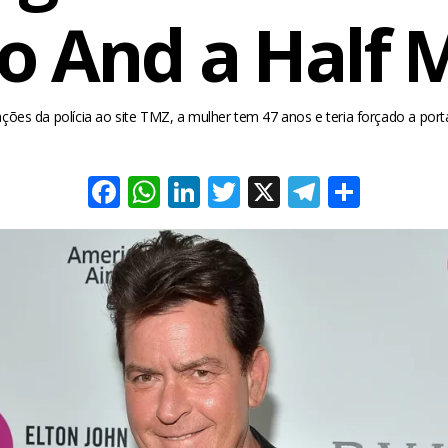
o And a Half 
ões da polícia ao site TMZ, a mulher tem 47 anos e teria forçado a port
Facebook
WhatsApp
LinkedIn
Twitter
X
Telegra
Share