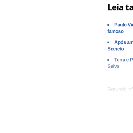
Leia 
Paulo Vi
famoso
Após ame
Secreto
Terra e 
Selva
Segundo inf
porta da cas
propriedade 
sua camisa.