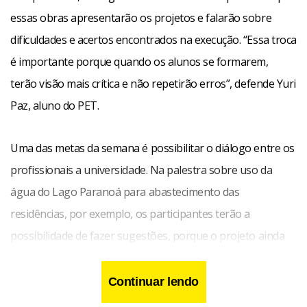
essas obras apresentarão os projetos e falarão sobre
dificuldades e acertos encontrados na execução. “Essa troca
é importante porque quando os alunos se formarem,
terão visão mais crítica e não repetirão erros”, defende Yuri
Paz, aluno do PET.
Uma das metas da semana é possibilitar o diálogo entre os
profissionais a universidade. Na palestra sobre uso da
água do Lago Paranoá para abastecimento das
residências, por exemplo, os participantes terão a
possibilidade de fazer sugestões, porque o projeto ainda
está na fase de elaboração de estudos. “Pontos de vista
diferentes enriquecem o projeto, que afetará a vida de
Continuar lendo
todos nós”, afirma Luan Omezin, também aluno do