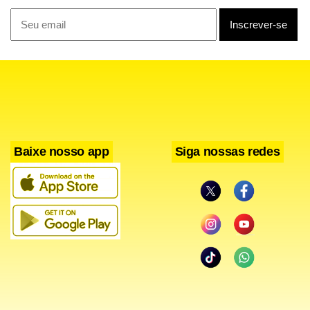
mudanças na realidade daquela comunidade”.
Uma das cinco integrantes do grupo premiado, a aluna do
primeiro ano de enfermagem Letícia Conti relata que
participar do congresso foi uma experiência importante:
“Tivemos contato com diferentes temas e até possíveis
áreas que poderemos seguir, além do aprendizado prático
Baixe nosso app
Siga nossas redes
com relação à saúde da comunidade”.
Leia também
PCDF desmantela quadrilha de estelionatários que
aplicava golpes de falsa portabilidade de empréstimos
Homem é preso após incendiar casa com três crianças
e cachorro em Ceilândia