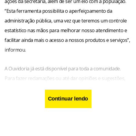
ações da secretaria, além de ser um elo com a população.
“Esta ferramenta possibilita o aperfeiçoamento da
administração pública, uma vez que teremos um controle
estatístico nas mãos para melhorar nosso atendimento e
facilitar ainda mais o acesso a nossos produtos e serviços”,
informou.
A Ouvidoria já está disponível para toda a comunidade.
Para fazer reclamações ou até dar opiniões e sugestões,
basta entrar em contato com o ouvidor Paulo Alceu por
meio do número 3325.2433. O atendimento poderá ser
Continuar lendo
feito de forma presencial na secretaria, que fica na ala
norte do Centro de Convenções Ulysses Guimarães, 1°
andar, ou ainda pelo email
ouvidoriasde@sde.df.gov.br