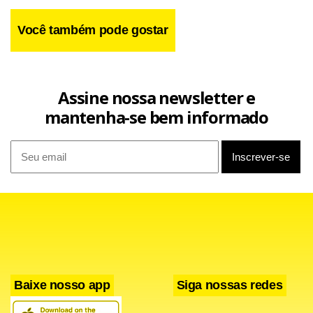
Você também pode gostar
Assine nossa newsletter e
mantenha-se bem informado
Baixe nosso app
Siga nossas redes
Saiba mais sobre SDET
A SDET administra o Programa de Apoio ao