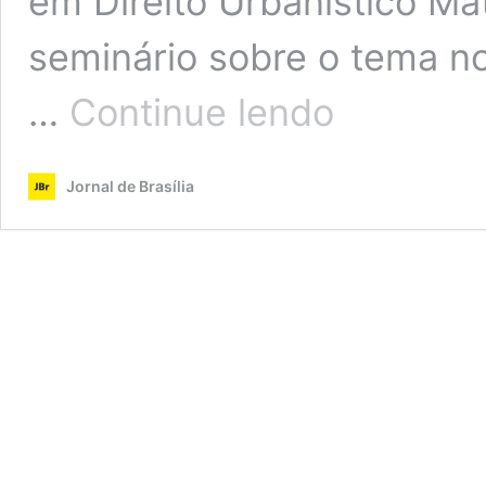
em Direito Urbanístico Mat
seminário sobre o tema no
Profissionais
…
Continue lendo
defendem
norma
que
Jornal de Brasília
estabelece
vida
útil
de
edificações