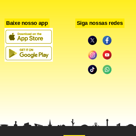
servidor efetivo três meses de repouso a cada cinco anos
de trabalho. Caso ele abra mão dos descansos, poderá, ao
Baixe nosso app
Siga nossas redes
se aposentar, transformá-los em dinheiro, como
estabelece o artigo 142 da Lei Complementar nº 840, de
2011 Essa conversão é chamada de pecúnia, que deve ser
paga em 60 dias.
“Esses trabalhadores não usufruíram das licenças porque
foram impedidos pela Secretaria de Educação, uma vez que
a mesma teria que contratar profissionais para substituí-
los e não por opção destes educadores”, acusa a entidade.
O Governo de Brasília informou que está previsto, para
está semana, o pagamento de R$ 11,3 milhões referentes à