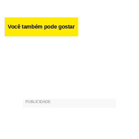
Você também pode gostar
Facebook
WhatsApp
LinkedIn
Twitter
X
Telegram
Share