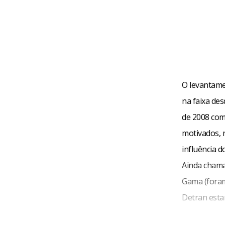
O levantame
na faixa de
de 2008 com 
motivados, n
influência d
Ainda chama
Gama (foram
Detran esta