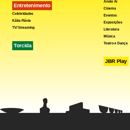
Anote Aí
Entretenimento
Cinema
Celebridades
Eventos
Kátia Flávia
Exposições
TV/ Streaming
Literatura
Música
Teatro e Dança
Torcida
JBR Play