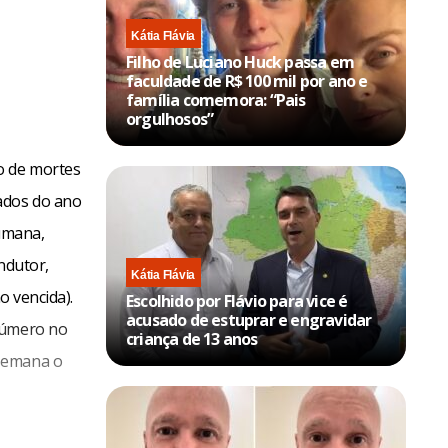
Kátia Flávia
Filho de Luciano Huck passa em
faculdade de R$ 100 mil por ano e
família comemora: “Pais
orgulhosos”
o de mortes
ados do ano
humana,
ndutor,
Kátia Flávia
o vencida).
Escolhido por Flávio para vice é
acusado de estuprar e engravidar
 número no
criança de 13 anos
 semana o