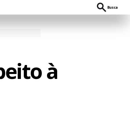
Busca
peito à