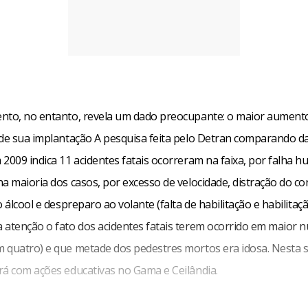
nto, no entanto, revela um dado preocupante: o maior aument
sde sua implantação A pesquisa feita pelo Detran comparando d
2009 indica 11 acidentes fatais ocorreram na faixa, por falha 
a maioria dos casos, por excesso de velocidade, distração do co
o álcool e despreparo ao volante (falta de habilitação e habilitaçã
 atenção o fato dos acidentes fatais terem ocorrido em maior
 quatro) e que metade dos pedestres mortos era idosa. Nesta
rá com ações educativas no Gama e Ceilândia.