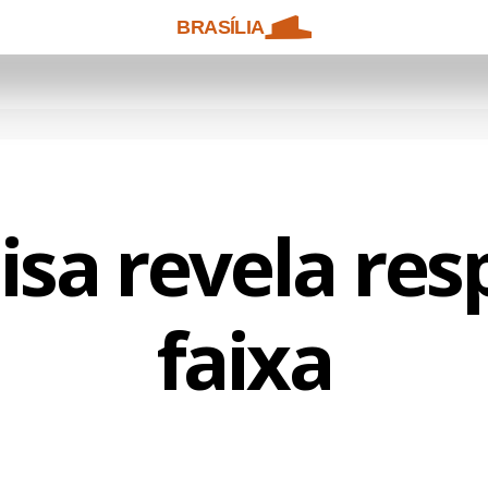
BRASÍLIA
sa revela res
faixa