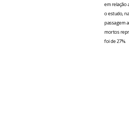
em relação 
o estudo, n
passagem ao
mortos repr
foi de 27%.