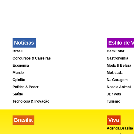
Notícias
Estilo de 
Brasil
Bem Estar
Concursos & Carreiras
Gastronomia
Economia
Moda & Beleza
Mundo
Molecada
Os dados so
Opinião
Na Garagem
treze anos 
Política & Poder
Notícia Animal
Saúde
JBr Pets
Segundo o le
Tecnologia & Inovação
Turismo
intenção de
Brasília
Viva
Fa
Agenda Brasília