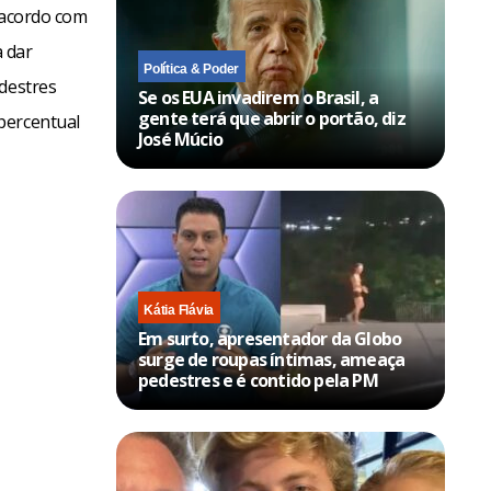
 acordo com
 dar
Política & Poder
destres
Se os EUA invadirem o Brasil, a
gente terá que abrir o portão, diz
percentual
José Múcio
Kátia Flávia
Em surto, apresentador da Globo
surge de roupas íntimas, ameaça
pedestres e é contido pela PM