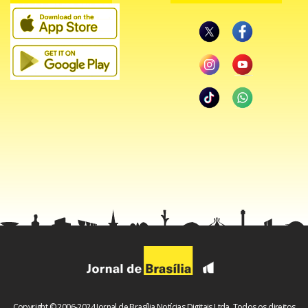
O condutor foi detido em flagrante e encaminhado à 15ª
Delegacia de Polícia, junto com o veículo recuperado.
De acordo com a PMDF, o homem possui diversas
passagens policiais relacionadas a crimes envolvendo
veículos. Entre os antecedentes estão ocorrências por
receptação, adulteração de sinais identificadores de
automóveis, direção perigosa e acidentes de trânsito com
vítimas.
Copyright © 2006-2024 Jornal de Brasília Notícias Digitais Ltda. Todos os direitos