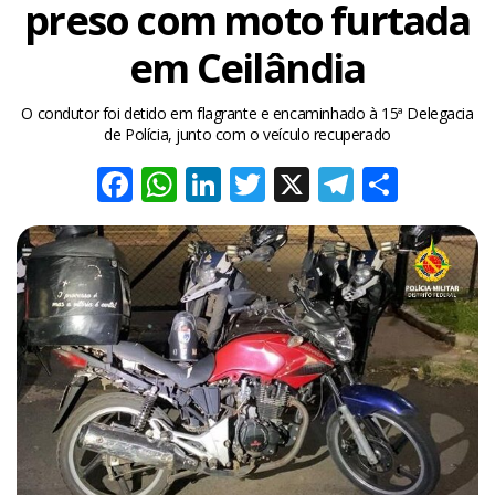
preso com moto furtada
em Ceilândia
O condutor foi detido em flagrante e encaminhado à 15ª Delegacia
de Polícia, junto com o veículo recuperado
Facebook
WhatsApp
LinkedIn
Twitter
X
Telegra
Share