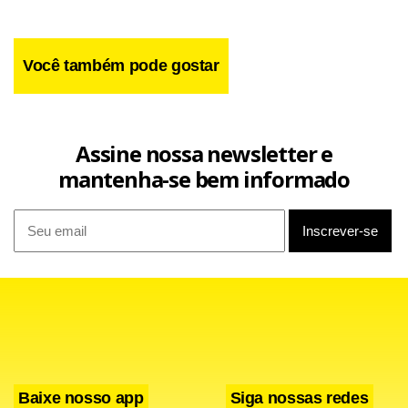
Você também pode gostar
Leia também
Assine nossa newsletter e
mantenha-se bem informado
UBS 3 de Sobradinho faz força-tarefa com exames e
implanon
GDF homenageia garis com serviços e sorteios no
Parque da Cidade
Museu do Zoo de Brasília reabre com novo roteiro e
acessibilidade
Escola no Itapoã Parque promove festa da família e
cultura da paz
Baixe nosso app
Siga nossas redes