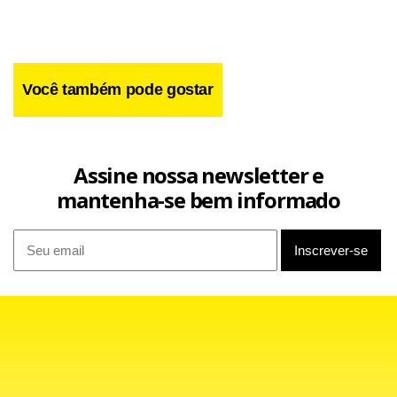
Você também pode gostar
Assine nossa newsletter e
mantenha-se bem informado
“A renovação do asfalto deixa todos nós, motoristas, mais
seguros. Esse balão é muito importante para todos que
moramos aqui no Paranoá ou para quem está apenas de
passagem pela cidade”, comemorou o auxiliar de serviços
gerais Sandro Damasceno, 28 anos.