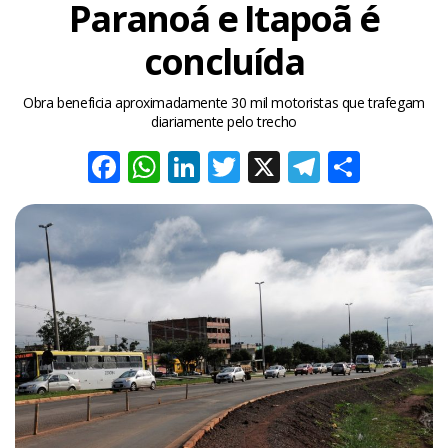
Paranoá e Itapoã é
concluída
Obra beneficia aproximadamente 30 mil motoristas que trafegam
diariamente pelo trecho
Facebook
WhatsApp
LinkedIn
Twitter
X
Telegra
Share