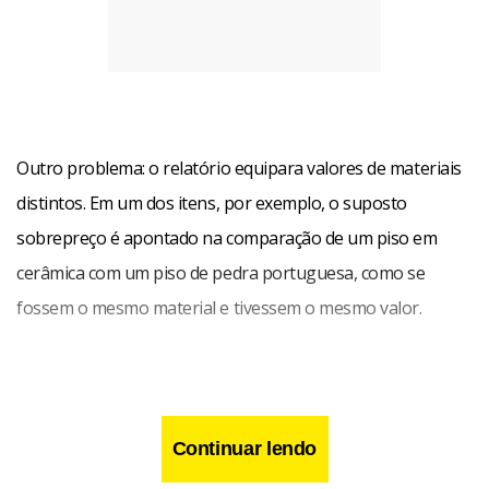
Outro problema: o relatório equipara valores de materiais
distintos. Em um dos itens, por exemplo, o suposto
sobrepreço é apontado na comparação de um piso em
cerâmica com um piso de pedra portuguesa, como se
fossem o mesmo material e tivessem o mesmo valor.
Além disso, foram utilizadas tabelas de referências de
preços cujos itens não são aplicáveis a obras metroviárias.
Continuar lendo
Neste caso, o principal parâmetro adotado pela CGU foi a