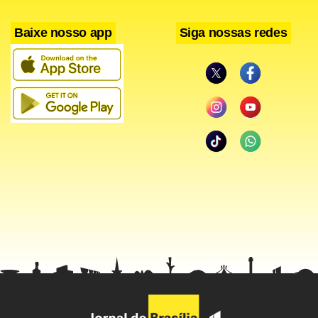
Baixe nosso app
Siga nossas redes
Diferentemente do que consta no relatório da CGU, a
construção de uma estação de metrô não é uma obra
comum, como faz parecer a equipe de fiscalização, ao
afirmar que “as composições de preços unitários
analisadas são comuns nas obras de construção civil”.
O Metrô-DF informa que enviou contestação detalhada dos
todos os itens da planilha de preços à Companhia
Brasileira de Trens Urbanos, ligada ao Ministério das
Cidades, com cópia para a Procuradoria Geral da República,