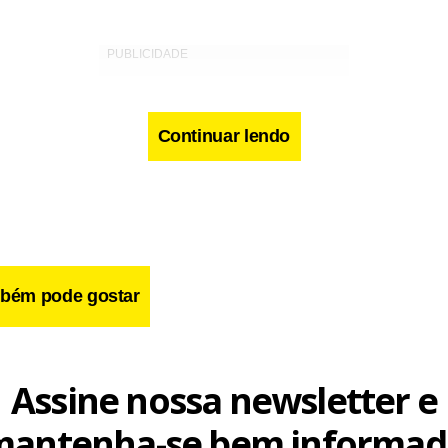
Continuar lendo
bém pode gostar
Assine nossa newsletter e
rio do apartamento precisou de atendimento médico após sofrer
mantenha-se bem informad