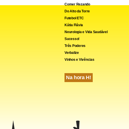
Comer Rezando
Do Alto da Torre
Futebol ETC
Kátia Flávia
Neurologia e Vida Saudável
Sucesso!
Três Poderes
Verbalize
Vinhos e Vivências
Na hora H!