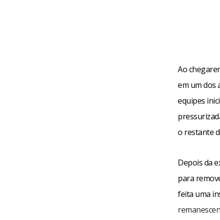
Ao chegarem
em um dos a
equipes ini
pressurizad
o restante d
Depois da ex
para remove
feita uma in
remanescent