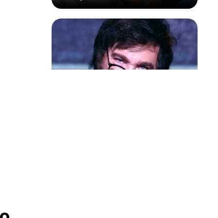
Política & Poder
Milei volta a chamar Lula de ‘ladrão’
e ‘corrupto’
 os efeitos
o