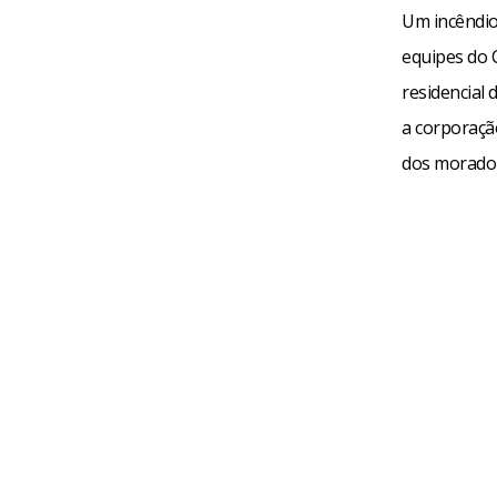
Um incêndio
equipes do 
residencial 
a corporaçã
dos moradore