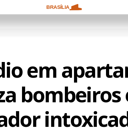
BRASÍLIA
dio em apart
za bombeiros 
dor intoxica