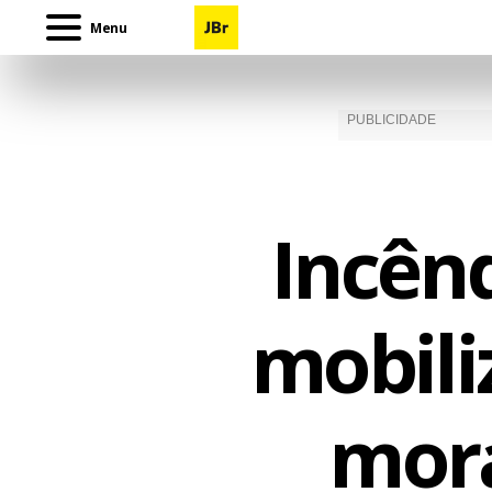
Menu
Incên
mobili
mora