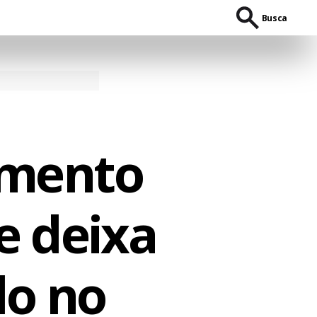
Busca
amento
e deixa
do no