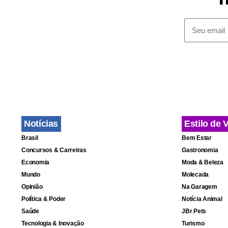
da inalação 
conforme or
incêndio ai
causas da oc
Fa
Notícias
Estilo de 
Brasil
Bem Estar
Concursos & Carreiras
Gastronomia
Economia
Moda & Beleza
Mundo
Molecada
Opinião
Na Garagem
Política & Poder
Notícia Animal
Saúde
JBr Pets
Tecnologia & Inovação
Turismo