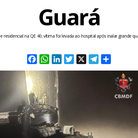
Guará
e residencial na QE 40; vítima foi levada ao hospital após inalar grande 
Facebook
WhatsApp
LinkedIn
Twitter
X
Telegra
Share