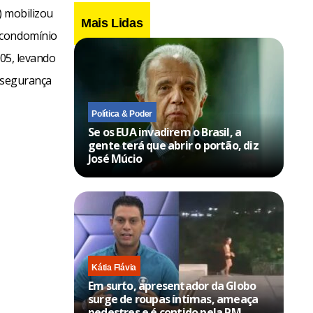
) mobilizou
Mais Lidas
 condomínio
h05, levando
a segurança
Política & Poder
Se os EUA invadirem o Brasil, a
gente terá que abrir o portão, diz
José Múcio
Kátia Flávia
Em surto, apresentador da Globo
surge de roupas íntimas, ameaça
pedestres e é contido pela PM