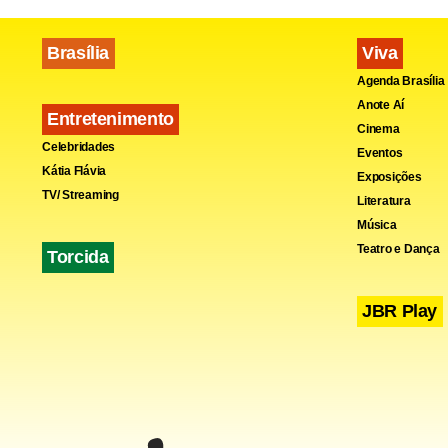
Brasília
Viva
Agenda Brasília
Anote Aí
Entretenimento
Cinema
Celebridades
Eventos
Kátia Flávia
Exposições
TV/ Streaming
Literatura
Música
Teatro e Dança
Torcida
JBR Play