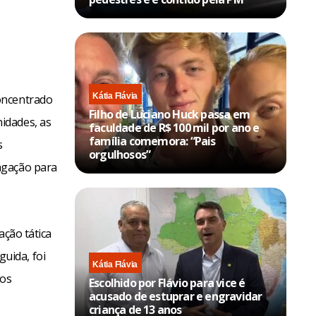
Kátia Flávia
oncentrado
Filho de Luciano Huck passa em
idades, as
faculdade de R$ 100 mil por ano e
família comemora: “Pais
s
orgulhosos”
agação para
ação tática
uida, foi
Kátia Flávia
cos
Escolhido por Flávio para vice é
acusado de estuprar e engravidar
criança de 13 anos