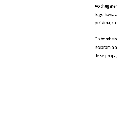
Ao chegarem
fogo havia 
próxima, o q
Os bombeiro
isolaram a 
de se propag