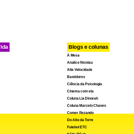
Vida
Blogs e colunas
À Mesa
Analice Nicolau
Alta Velocidade
Bastidores
Ciência da Psicologia
Cinema com ela
cebook
WhatsApp
LinkedIn
Twitter
X
Telegram
Share
Coluna Lia Dinorah
Coluna Marcelo Chaves
Comer Rezando
Do Alto da Torre
Futebol ETC