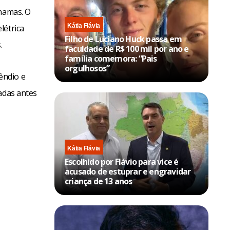
chamas. O
Kátia Flávia
létrica
Filho de Luciano Huck passa em
.
faculdade de R$ 100 mil por ano e
família comemora: “Pais
orgulhosos”
êndio e
adas antes
Kátia Flávia
Escolhido por Flávio para vice é
acusado de estuprar e engravidar
criança de 13 anos