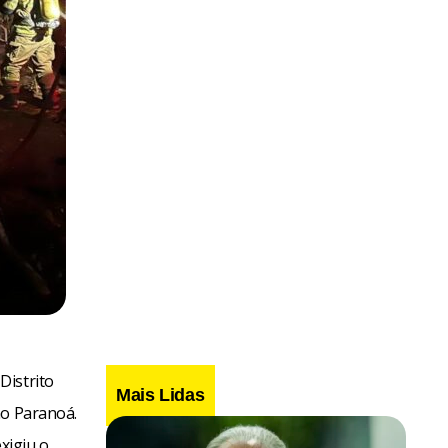
Distrito
Mais Lidas
no Paranoá.
exigiu o