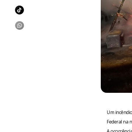
Um incêndio
Federal na 
A ocorrência