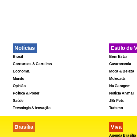
Notícias
Estilo de 
Brasil
Bem Estar
Concursos & Carreiras
Gastronomia
Economia
Moda & Beleza
Mundo
Molecada
Opinião
Na Garagem
Política & Poder
Notícia Animal
Fa
Saúde
JBr Pets
Tecnologia & Inovação
Turismo
Brasília
Viva
Agenda Brasília