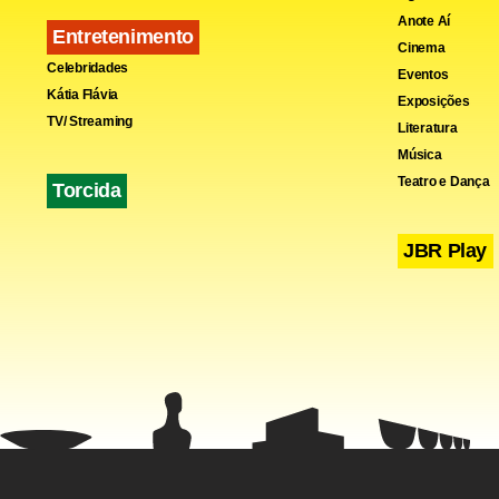
Anote Aí
Entretenimento
Cinema
Celebridades
Eventos
Kátia Flávia
Exposições
TV/ Streaming
Literatura
Música
Teatro e Dança
Torcida
JBR Play