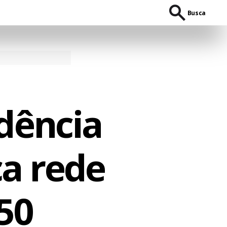
Busca
idência
a rede
50