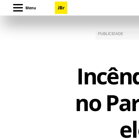
Menu
Incênd
no Pa
e