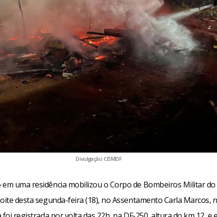
Divulgação CBMDF
 em uma residência mobilizou o Corpo de Bombeiros Militar do 
noite desta segunda-feira (18), no Assentamento Carla Marcos, 
 foi registrada por volta das 22h, na DF-250, altura do km 12, e 