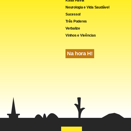
Kátia Flávia
Neurologia e Vida Saudável
Sucesso!
Três Poderes
Verbalize
Vinhos e Vivências
Na hora H!