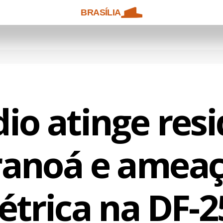
BRASÍLIA
io atinge res
ranoá e ameaç
létrica na DF-2