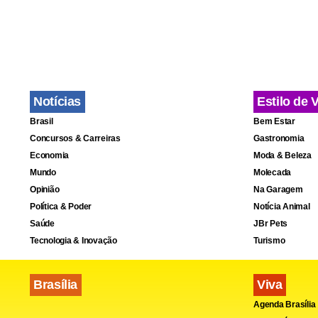
O encerrame
Desta vez s
Doenças da
Notícias
Estilo de 
Brasil
Bem Estar
As doenças 
Concursos & Carreiras
Gastronomia
Academia Br
Economia
Moda & Beleza
Mundo
Molecada
algum tipo l
Opinião
Na Garagem
atentas par
Política & Poder
Notícia Animal
ardência na 
Saúde
JBr Pets
Tecnologia & Inovação
Turismo
se não trat
15 mil brasi
Brasília
Viva
Agenda Brasília