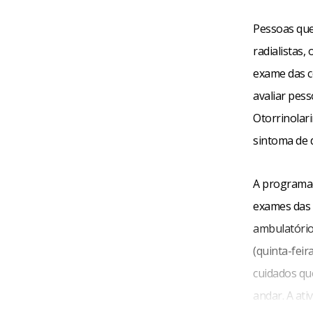
Pessoas que
radialistas,
exame das c
avaliar pess
Otorrinolar
sintoma de d
A programaç
exames das 
ambulatório
(quinta-feir
cuidados que
andar. A ati