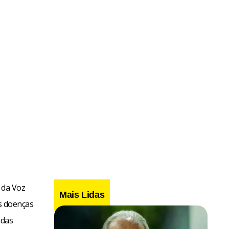
 da Voz
Mais Lidas
as doenças
 das