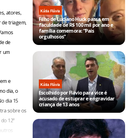
Kátia Flávia
s, atores,
Filho de Luciano Huck passa em
r de triagem,
faculdade de R$ 100 mil por ano e
família comemora: “Pais
“Vamos
orgulhosos”
de de
er um
gem e
Kátia Flávia
o dia, o
Escolhido por Flávio para vice é
acusado de estuprar e engravidar
No dia 15
criança de 13 anos
stra sobre os
 do 12º
outros