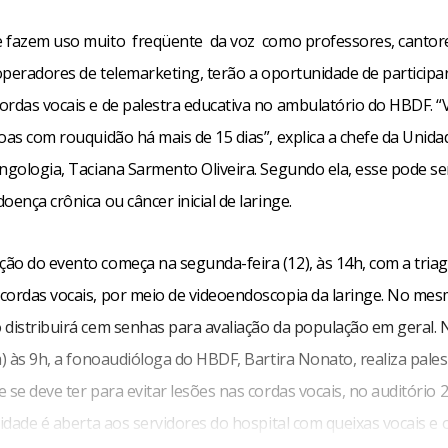
 fazem uso muito freqüente da voz como professores, cantore
 operadores de telemarketing, terão a oportunidade de participa
ordas vocais e de palestra educativa no ambulatório do HBDF. 
oas com rouquidão há mais de 15 dias”, explica a chefe da Unida
ingologia, Taciana Sarmento Oliveira. Segundo ela, esse pode s
oença crônica ou câncer inicial de laringe.
ão do evento começa na segunda-feira (12), às 14h, com a tria
cordas vocais, por meio de videoendoscopia da laringe. No mesm
 distribuirá cem senhas para avaliação da população em geral. 
a) às 9h, a fonoaudióloga do HBDF, Bartira Nonato, realiza pale
 se deve ter para evitar lesões nas cordas vocais, no auditório 2
vidade é aberta aos servidores do hospital com queixas vocais e 