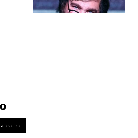
Política & Poder
Milei volta a chamar Lula de ‘ladrão’
e ‘corrupto’
o