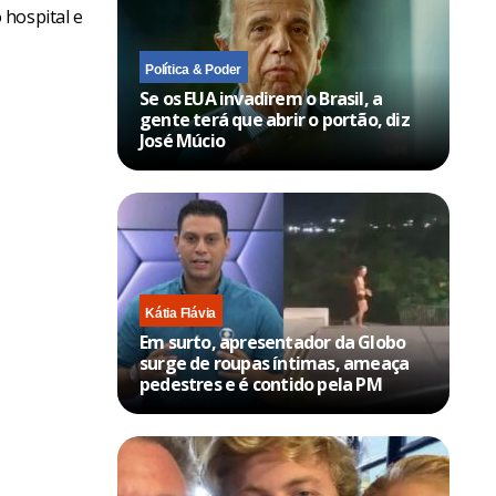
 hospital e
Política & Poder
Se os EUA invadirem o Brasil, a
gente terá que abrir o portão, diz
José Múcio
Kátia Flávia
Em surto, apresentador da Globo
surge de roupas íntimas, ameaça
pedestres e é contido pela PM