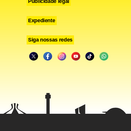
Publicidade legal
Expediente
Siga nossas redes
o da cabeça
s chances de
nte no