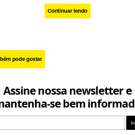
s que utilizam a voz com freqüência.
Continuar lendo
bém pode gostar
Assine nossa newsletter e
mantenha-se bem informad