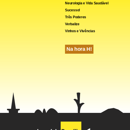
Neurologia e Vida Saudável
Sucesso!
Três Poderes
Verbalize
Vinhos e Vivências
Na hora H!
 laringe corresponde a 25% dos cânceres que acometem a regiã
o, porém se o diagnóstico for realizado no começo da doença, a
 95%. Dos 15 mil casos de câncer de laringe registrados anualme