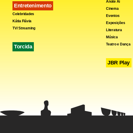
Anote Aí
Entretenimento
Cinema
Celebridades
Eventos
Kátia Flávia
Exposições
TV/ Streaming
Literatura
Música
Teatro e Dança
Torcida
JBR Play
O câncer de
e do pescoç
cura são de