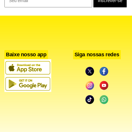
Leia também
Policial fica ferido durante atendimento a caso de
violência doméstica em Samambaia
Colisão entre dois ônibus deixa 13 passageiros feridos
na BR-020, em Planaltina
Baixe nosso app
Siga nossas redes
Pacientes da Farmácia de Alto Custo já podem
agendar online
Jogos Escolares do DF começam com foco em
inclusão e cidadania
Ainda conforme a corporação, objetos pertencentes à
vítima também foram encontrados na casa do suspeito.
O homem foi encaminhado à 35ª Delegacia de Polícia. De