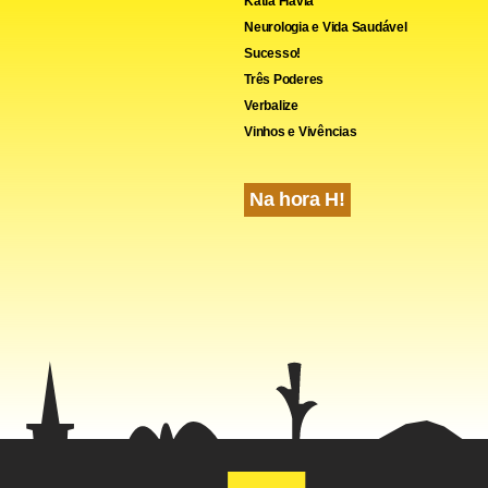
Kátia Flávia
Neurologia e Vida Saudável
Sucesso!
Três Poderes
Verbalize
Vinhos e Vivências
Na hora H!