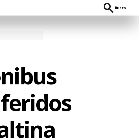
Busca
ônibus
 feridos
altina