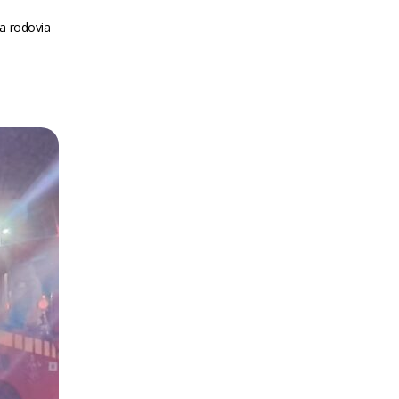
da rodovia
m