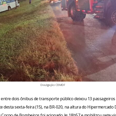
Divulgação CBMDF
 entre dois ônibus de transporte público deixou 13 passageiros
ite desta sexta-feira (15), na BR-020, na altura do Hipermercado 
 O Corpo de Bombeiros foi acionado às 18h57 e mobilizou sete vi