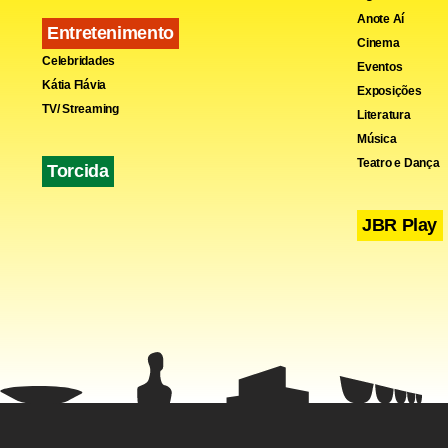
Anote Aí
Entretenimento
Cinema
Celebridades
Eventos
Kátia Flávia
Exposições
TV/ Streaming
Literatura
Música
Teatro e Dança
Torcida
JBR Play