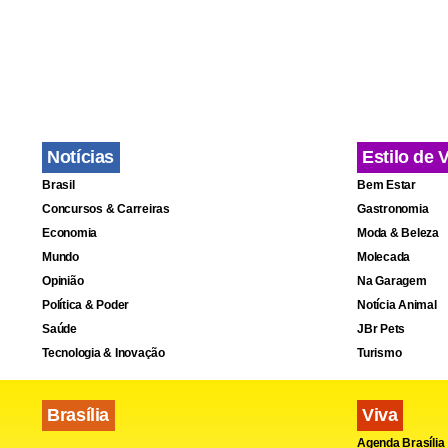
Notícias
Estilo de 
Brasil
Bem Estar
Concursos & Carreiras
Gastronomia
Economia
Moda & Beleza
Mundo
Molecada
Opinião
Na Garagem
Política & Poder
Notícia Animal
Saúde
JBr Pets
Tecnologia & Inovação
Turismo
Brasília
Viva
Fa
Agenda Brasília