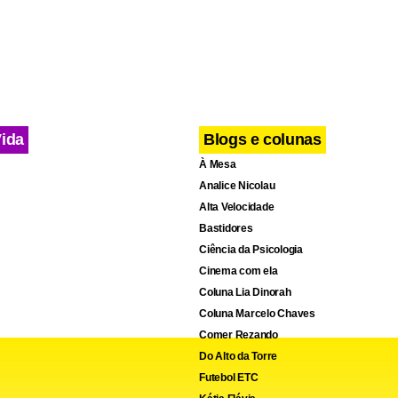
Vida
Blogs e colunas
À Mesa
Analice Nicolau
Alta Velocidade
Bastidores
Ciência da Psicologia
Cinema com ela
Coluna Lia Dinorah
Coluna Marcelo Chaves
Comer Rezando
Do Alto da Torre
cebook
WhatsApp
LinkedIn
Twitter
X
Telegram
Share
Futebol ETC