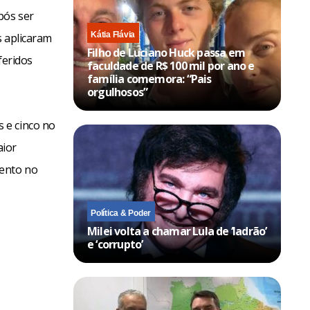
pós ser
Kátia Flávia
s aplicaram
Filho de Luciano Huck passa em
feridos
faculdade de R$ 100 mil por ano e
família comemora: “Pais
orgulhosos”
 e cinco no
aior
mento no
Política & Poder
Milei volta a chamar Lula de ‘ladrão’
e ‘corrupto’