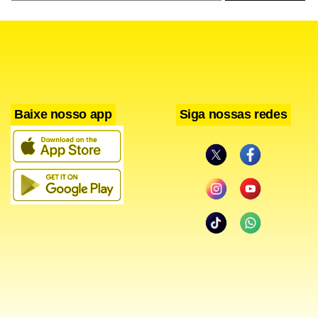
Baixe nosso app
Siga nossas redes
Questionado pelos policiais, o suspeito afirmou que o
aparelho estava com problemas e que não conseguia
carregar a bateria. No entanto, ao consultar os sistemas de
segurança, a equipe descobriu que havia um mandado de
prisão em aberto contra ele.
O homem recebeu voz de prisão e foi encaminhado à 30ª
Delegacia de Polícia, onde a ocorrência foi registrada antes
do encaminhamento ao sistema prisional.