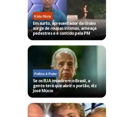
Kátia Flávia
Em surto, apresentador da Globo
surge de roupas íntimas, ameaça
pedestres e é contido pela PM
Política & Poder
Se os EUA invadirem o Brasil, a
gente terá que abrir o portão, diz
José Múcio