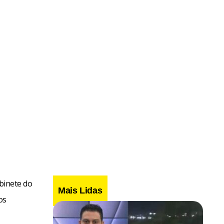
abinete do
Mais Lidas
os