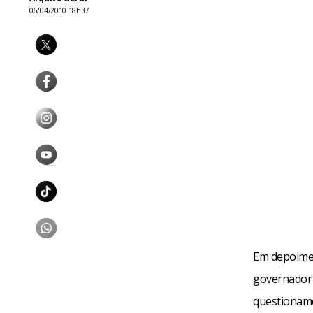
06/04/2010 18h37
Em depoiment
governador 
questioname