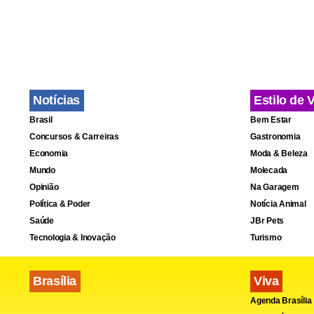
Notícias
Estilo de 
Brasil
Bem Estar
Concursos & Carreiras
Gastronomia
Fa
Economia
Moda & Beleza
Mundo
Molecada
Opinião
Na Garagem
Política & Poder
Notícia Animal
Saúde
JBr Pets
Tecnologia & Inovação
Turismo
Brasília
Viva
Agenda Brasília