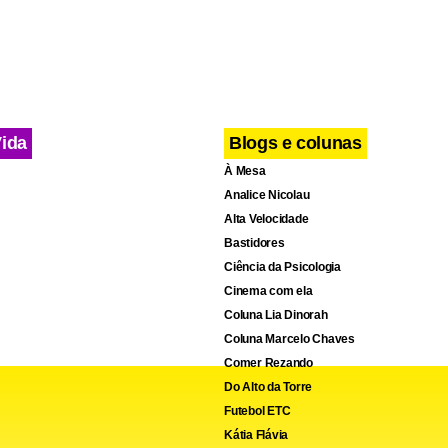
Vida
Blogs e colunas
À Mesa
Analice Nicolau
cebook
WhatsApp
LinkedIn
Twitter
X
Telegram
Share
Alta Velocidade
Bastidores
Ciência da Psicologia
Cinema com ela
Coluna Lia Dinorah
Coluna Marcelo Chaves
Comer Rezando
Do Alto da Torre
Futebol ETC
Kátia Flávia