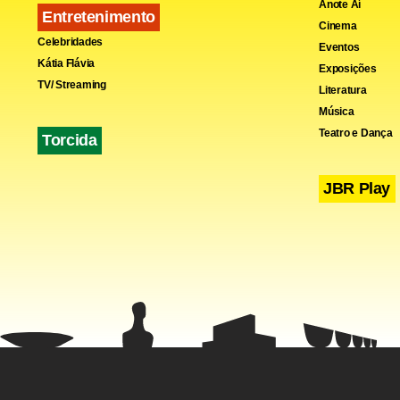
Anote Aí
Entretenimento
Cinema
Celebridades
Eventos
Kátia Flávia
Exposições
TV/ Streaming
Literatura
Música
Teatro e Dança
Torcida
JBR Play