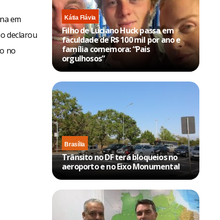
ina em
Kátia Flávia
Filho de Luciano Huck passa em
ão declarou
faculdade de R$ 100 mil por ano e
família comemora: “Pais
to no
orgulhosos”
Brasília
Trânsito no DF terá bloqueios no
aeroporto e no Eixo Monumental