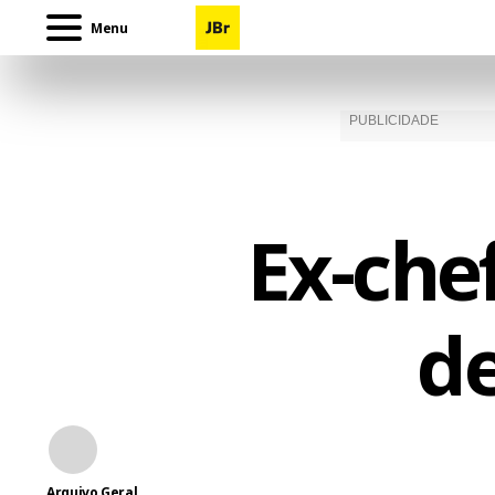
Menu
Ex-che
d
Arquivo Geral