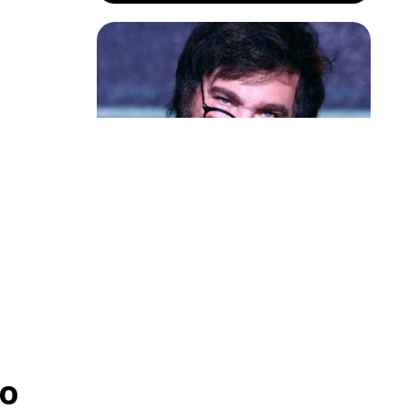
Política & Poder
Milei volta a chamar Lula de ‘ladrão’
e ‘corrupto’
o