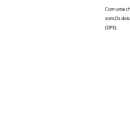
Com uma cha
som.Os dois
(DPE).