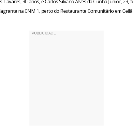
s Tavares, 30 anos, e Carlos Silvano Alves da Cunha Júnior, 23, 
lagrante na CNM 1, perto do Restaurante Comunitário em Ceilâ