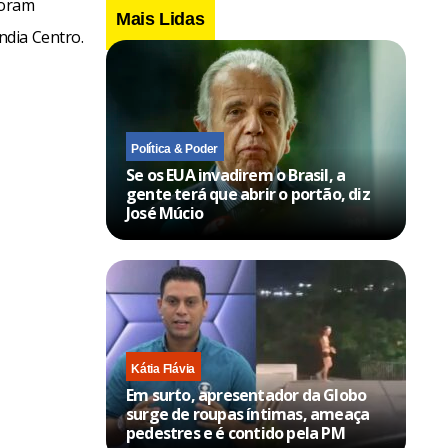
foram
Mais Lidas
ndia Centro.
Política & Poder
Se os EUA invadirem o Brasil, a
gente terá que abrir o portão, diz
José Múcio
Kátia Flávia
Em surto, apresentador da Globo
surge de roupas íntimas, ameaça
pedestres e é contido pela PM