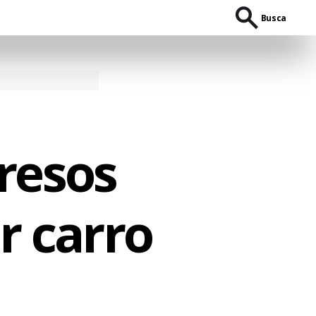
Busca
resos
r carro