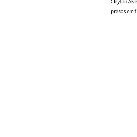
Cleyton Alve
presos em f