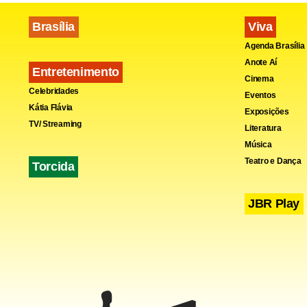
Brasília
Viva
Agenda Brasília
Anote Aí
Entretenimento
Cinema
Celebridades
Eventos
Kátia Flávia
Exposições
TV/ Streaming
Literatura
Música
Teatro e Dança
Torcida
JBR Play