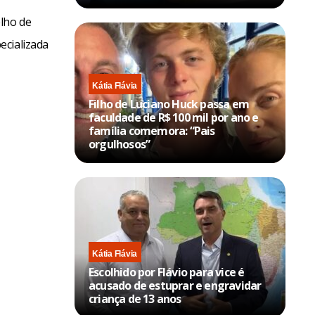
lho de
ecializada
Kátia Flávia
Filho de Luciano Huck passa em
faculdade de R$ 100 mil por ano e
família comemora: “Pais
orgulhosos”
Kátia Flávia
Escolhido por Flávio para vice é
acusado de estuprar e engravidar
criança de 13 anos