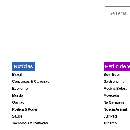
Notícias
Estilo de 
Brasil
Bem Estar
Concursos & Carreiras
Gastronomia
Economia
Moda & Beleza
Mundo
Molecada
Opinião
Na Garagem
Política & Poder
Notícia Animal
Saúde
JBr Pets
Tecnologia & Inovação
Turismo