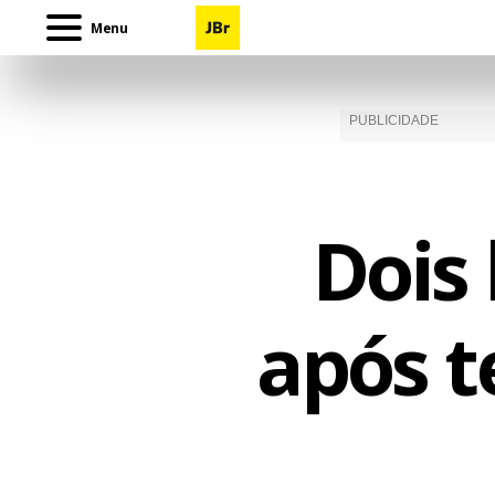
Menu
Dois
após t