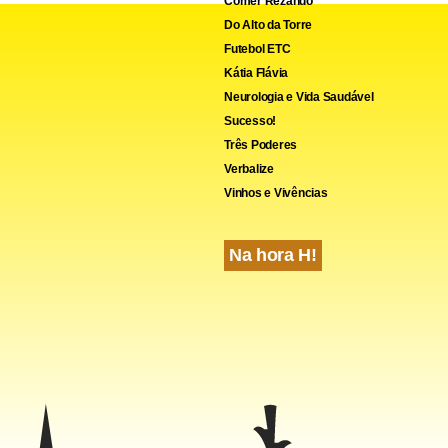
Comer Rezando
Do Alto da Torre
Futebol ETC
Kátia Flávia
Neurologia e Vida Saudável
Sucesso!
Três Poderes
Verbalize
Vinhos e Vivências
Na hora H!