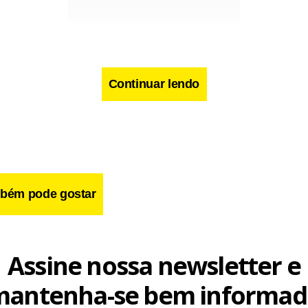
cebook
WhatsApp
LinkedIn
Twitter
X
Telegram
Share
Continuar lendo
bém pode gostar
Assine nossa newsletter e
mantenha-se bem informad