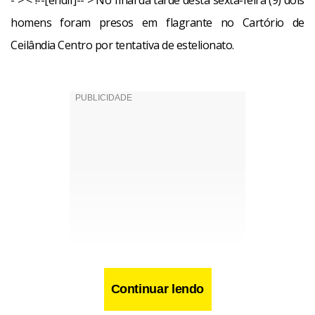
- > < !--[endif]-- > No final da tarde desta sexta-feira (9) dois
homens foram presos em flagrante no Cartório de
Ceilândia Centro por tentativa de estelionato.
Continuar lendo