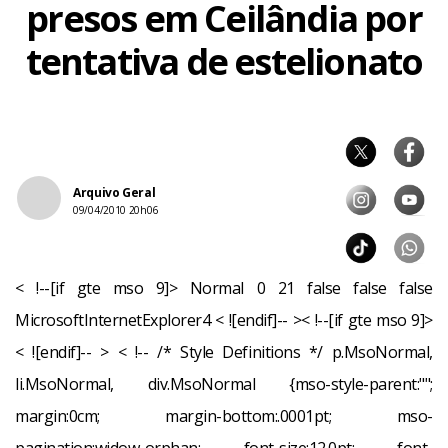
presos em Ceilândia por
tentativa de estelionato
Arquivo Geral
09/04/2010 20h06
< !--[if gte mso 9]>
Normal
0
21
false
false
false
MicrosoftInternetExplorer4
< ![endif]-- >< !--[if gte mso 9]>
< ![endif]-- > < !-- /* Style Definitions */ p.MsoNormal,
li.MsoNormal, div.MsoNormal {mso-style-parent:"";
margin:0cm; margin-bottom:.0001pt; mso-