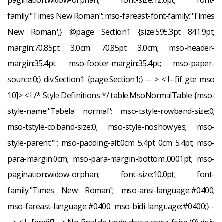
pagination:widow-orphan; font-size:12.0pt; font-
family:"Times New Roman"; mso-fareast-font-family:"Times
New Roman";} @page Section1 {size:595.3pt 841.9pt;
margin:70.85pt 3.0cm 70.85pt 3.0cm; mso-header-
margin:35.4pt; mso-footer-margin:35.4pt; mso-paper-
source:0;} div.Section1 {page:Section1;} -- > < !--[if gte mso
10]>
< ! /* Style Definitions */ table.MsoNormalTable {mso-
style-name:"Tabela normal"; mso-tstyle-rowband-size:0;
mso-tstyle-colband-size:0; mso-style-noshow:yes; mso-
style-parent:""; mso-padding-alt:0cm 5.4pt 0cm 5.4pt; mso-
para-margin:0cm; mso-para-margin-bottom:.0001pt; mso-
pagination:widow-orphan; font-size:10.0pt; font-
family:"Times New Roman"; mso-ansi-language:#0400;
mso-fareast-language:#0400; mso-bidi-language:#0400;} -