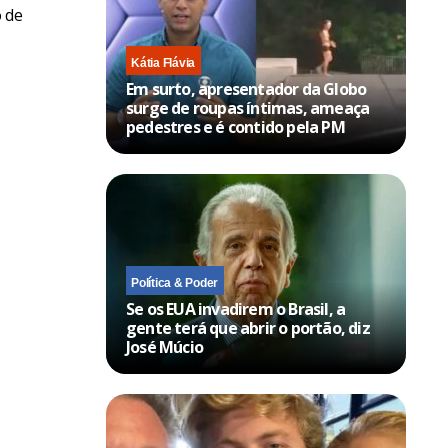
o de
Kátia Flávia
Em surto, apresentador da Globo
surge de roupas íntimas, ameaça
pedestres e é contido pela PM
Política & Poder
Se os EUA invadirem o Brasil, a
gente terá que abrir o portão, diz
José Múcio