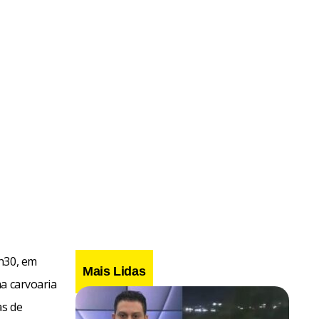
5h30, em
Mais Lidas
a carvoaria
as de