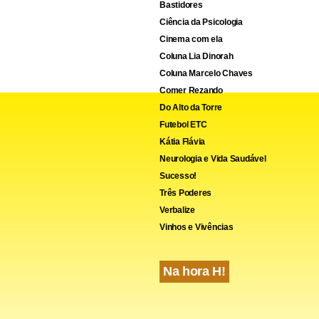
Bastidores
Ciência da Psicologia
Cinema com ela
Coluna Lia Dinorah
Coluna Marcelo Chaves
Comer Rezando
Do Alto da Torre
Futebol ETC
Kátia Flávia
Neurologia e Vida Saudável
Sucesso!
Três Poderes
Verbalize
Vinhos e Vivências
Na hora H!