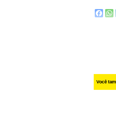
Fa
Você tam