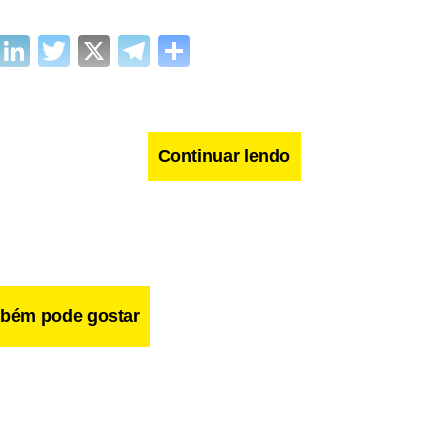
cebook
WhatsApp
LinkedIn
Twitter
X
Telegram
Share
Continuar lendo
bém pode gostar