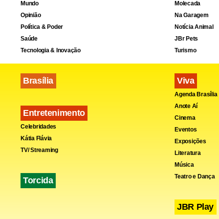
Mundo
Molecada
Opinião
Na Garagem
Política & Poder
Notícia Animal
Saúde
JBr Pets
Tecnologia & Inovação
Turismo
Brasília
Viva
Agenda Brasília
Anote Aí
Entretenimento
Cinema
Celebridades
Eventos
Kátia Flávia
Exposições
TV/ Streaming
Literatura
Música
Teatro e Dança
Torcida
JBR Play