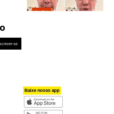
Kátia Flávia
Em tratamento contra câncer raro,
Netinho sofre queda no banheiro
o
após sessão de quimio
Baixe nosso app