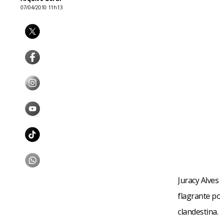
07/04/2010 11h13
Juracy Alve
flagrante p
clandestina.