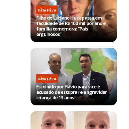
Kátia Flávia
Filho de Luciano Huck passa em
faculdade de R$ 100 mil por ano e
família comemora: “Pais
orgulhosos”
Kátia Flávia
Escolhido por Flávio para vice é
acusado de estuprar e engravidar
criança de 13 anos