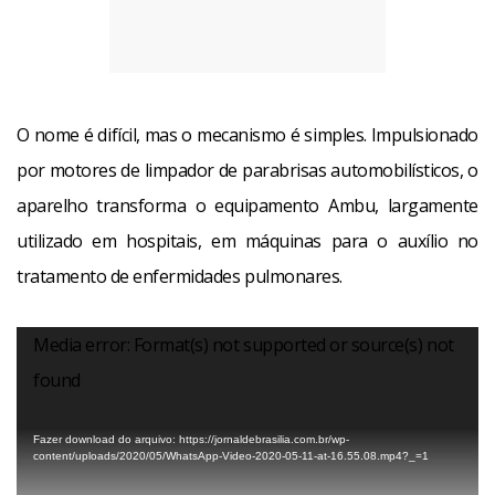
O nome é difícil, mas o mecanismo é simples. Impulsionado
por motores de limpador de parabrisas automobilísticos, o
aparelho transforma o equipamento Ambu, largamente
utilizado em hospitais, em máquinas para o auxílio no
tratamento de enfermidades pulmonares.
Tocador
Media error: Format(s) not supported or source(s) not
de
vídeo
found
Fazer download do arquivo: https://jornaldebrasilia.com.br/wp-
content/uploads/2020/05/WhatsApp-Video-2020-05-11-at-16.55.08.mp4?_=1