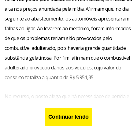
alta nos preços anunciada pela mídia. Afirmam que, no dia
seguinte ao abastecimento, os automóveis apresentaram
falhas ao ligar. Ao levarem ao mecânico, foram informados
de que os problemas teriam sido provocados pelo
combustível adulterado, pois haveria grande quantidade
substância gelatinosa. Por fim, afirmam que o combustível
adulterado provocou danos aos veículos, cujo valor do
conserto totaliza a quantia de R$ 5.951,35.
No recurso, o posto alega que há necessidade de perícia e
que não tem o dever de indenizar os consumidores.
Defende a inexistência de responsabilidade pelos danos
Continuar lendo
experimentados pelos autores. Por fim, solicita a revisão
do valor a ser pago de indenização, em caso de