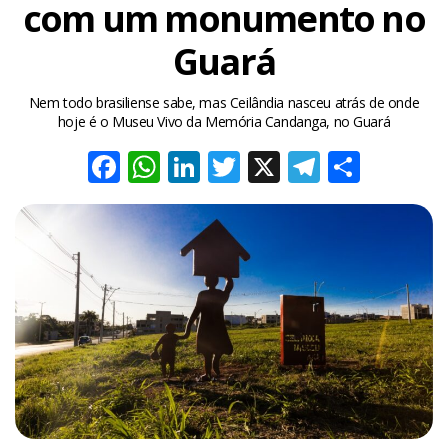
com um monumento no
Guará
Nem todo brasiliense sabe, mas Ceilândia nasceu atrás de onde
hoje é o Museu Vivo da Memória Candanga, no Guará
Facebook
WhatsApp
LinkedIn
Twitter
X
Telegra
Share