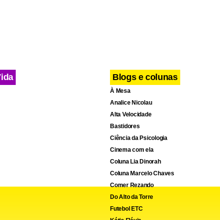
ada no sistema de saúde.
Vida
Blogs e colunas
À Mesa
Analice Nicolau
Alta Velocidade
Bastidores
Ciência da Psicologia
Cinema com ela
Coluna Lia Dinorah
Coluna Marcelo Chaves
Comer Rezando
Do Alto da Torre
Futebol ETC