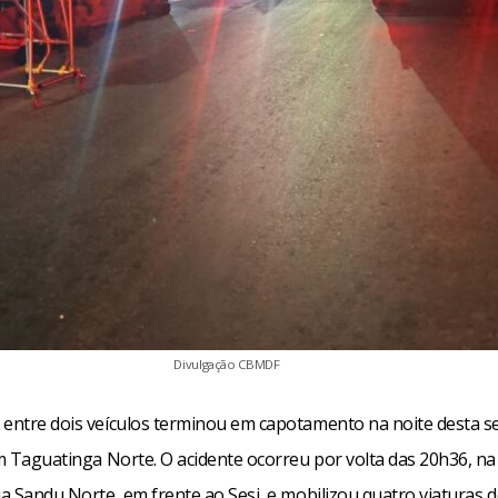
Divulgação CBMDF
 entre dois veículos terminou em capotamento na noite desta 
em Taguatinga Norte. O acidente ocorreu por volta das 20h36, n
ia Sandu Norte, em frente ao Sesi, e mobilizou quatro viaturas 