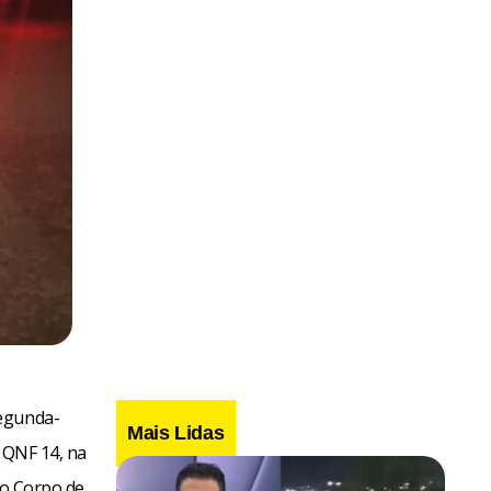
segunda-
Mais Lidas
a QNF 14, na
do Corpo de