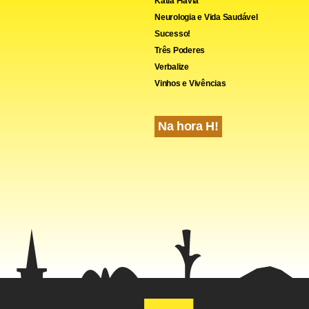
cebook
WhatsApp
LinkedIn
Twitter
X
Telegram
Share
Kátia Flávia
Neurologia e Vida Saudável
Sucesso!
Três Poderes
Verbalize
Vinhos e Vivências
Na hora H!