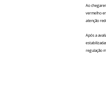
Ao chegarem
vermelho en
atenção redo
Após a aval
estabilizada
regulação m