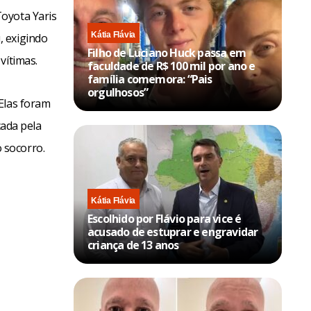
oyota Yaris
Kátia Flávia
, exigindo
Filho de Luciano Huck passa em
vítimas.
faculdade de R$ 100 mil por ano e
família comemora: “Pais
orgulhosos”
Elas foram
cada pela
 socorro.
Kátia Flávia
Escolhido por Flávio para vice é
acusado de estuprar e engravidar
criança de 13 anos