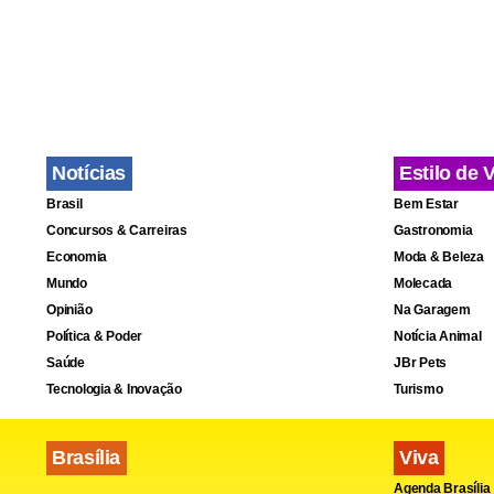
após a entr
Notícias
Estilo de 
Brasil
Bem Estar
Concursos & Carreiras
Gastronomia
Economia
Moda & Beleza
Mundo
Molecada
Opinião
Na Garagem
Política & Poder
Notícia Animal
Saúde
JBr Pets
Tecnologia & Inovação
Turismo
Brasília
Viva
Agenda Brasília