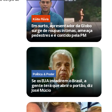
Kátia Flávia
Em surto, apresentador da Globo
surge de roupas íntimas, ameaça
pedestres e é contido pela PM
Política & Poder
Se os EUA invadirem o Brasil, a
gente terá que abrir o portão, diz
José Múcio