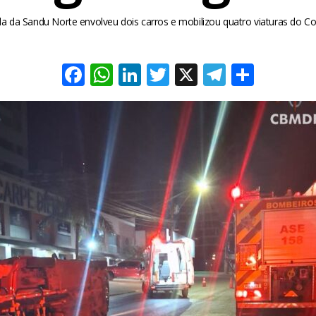
da da Sandu Norte envolveu dois carros e mobilizou quatro viaturas do 
Facebook
WhatsApp
LinkedIn
Twitter
X
Telegra
Share