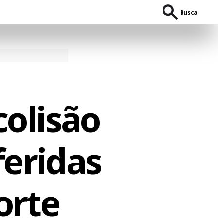
Busca
olisão
feridas
orte