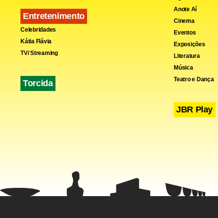
Fa
Anote Aí
Entretenimento
Cinema
Celebridades
Eventos
Kátia Flávia
Exposições
TV/ Streaming
Literatura
Música
Teatro e Dança
Torcida
JBR Play