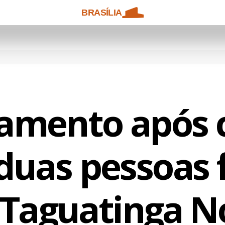
BRASÍLIA
amento após c
duas pessoas 
Taguatinga N