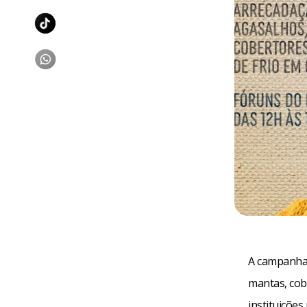
A campanha 
mantas, cob
instituições 