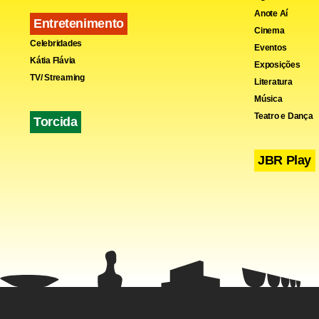
Anote Aí
Entretenimento
Cinema
Celebridades
Eventos
Kátia Flávia
Exposições
TV/ Streaming
Literatura
Música
Teatro e Dança
Torcida
JBR Play