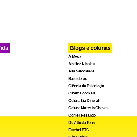
Vida
Blogs e colunas
À Mesa
Analice Nicolau
Alta Velocidade
Bastidores
Ciência da Psicologia
Cinema com ela
Coluna Lia Dinorah
Coluna Marcelo Chaves
Comer Rezando
Do Alto da Torre
Futebol ETC