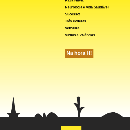
Kátia Flávia
Neurologia e Vida Saudável
Sucesso!
Três Poderes
Verbalize
Vinhos e Vivências
Na hora H!