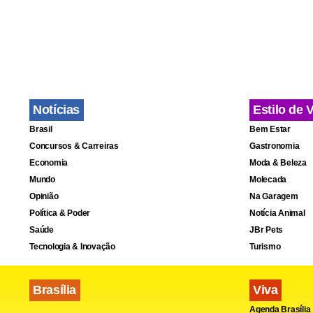
Notícias
Estilo de 
Brasil
Bem Estar
Concursos & Carreiras
Gastronomia
Economia
Moda & Beleza
Mundo
Molecada
Opinião
Na Garagem
Política & Poder
Notícia Animal
Saúde
JBr Pets
Tecnologia & Inovação
Turismo
Brasília
Viva
Agenda Brasília