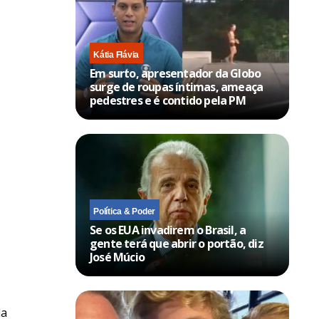
Kátia Flávia
Em surto, apresentador da Globo
surge de roupas íntimas, ameaça
pedestres e é contido pela PM
Política & Poder
Se os EUA invadirem o Brasil, a
gente terá que abrir o portão, diz
José Múcio
da