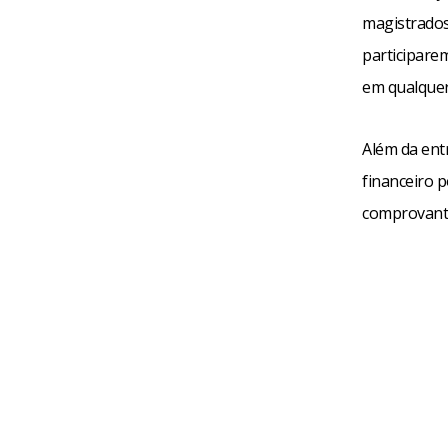
magistrados
participare
em qualquer
Além da ent
financeiro p
comprovante