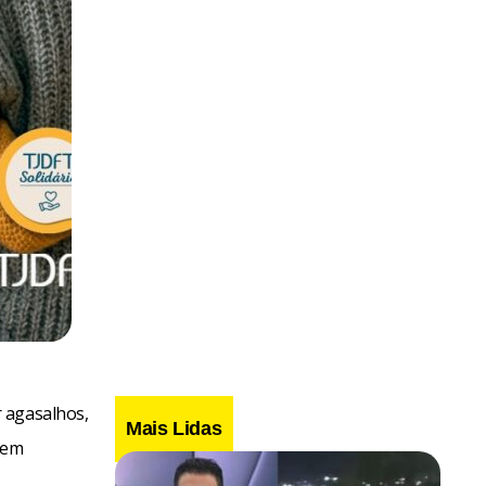
 agasalhos,
Mais Lidas
 em