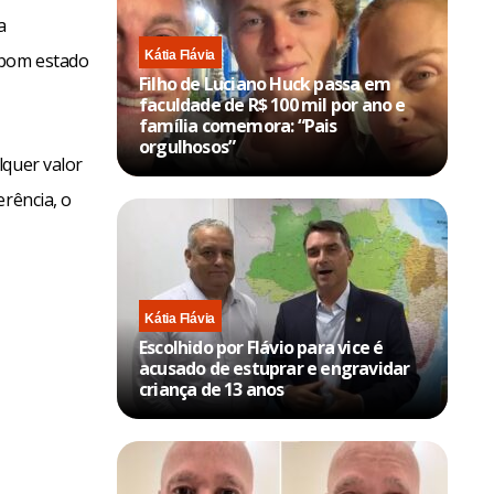
a
Kátia Flávia
 bom estado
Filho de Luciano Huck passa em
faculdade de R$ 100 mil por ano e
família comemora: “Pais
orgulhosos”
lquer valor
erência, o
Kátia Flávia
Escolhido por Flávio para vice é
acusado de estuprar e engravidar
criança de 13 anos