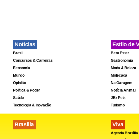
Os autores do cri
Notícias
Estilo de 
Brasil
Bem Estar
Fa
Concursos & Carreiras
Gastronomia
Economia
Moda & Beleza
Mundo
Molecada
Opinião
Na Garagem
Política & Poder
Notícia Animal
Saúde
JBr Pets
Tecnologia & Inovação
Turismo
Brasília
Viva
Agenda Brasília