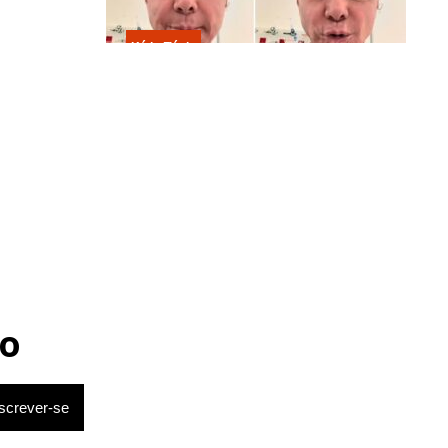
oi encaminhado ao
Kátia Flávia
Em tratamento contra câncer raro,
Netinho sofre queda no banheiro
após sessão de quimio
o