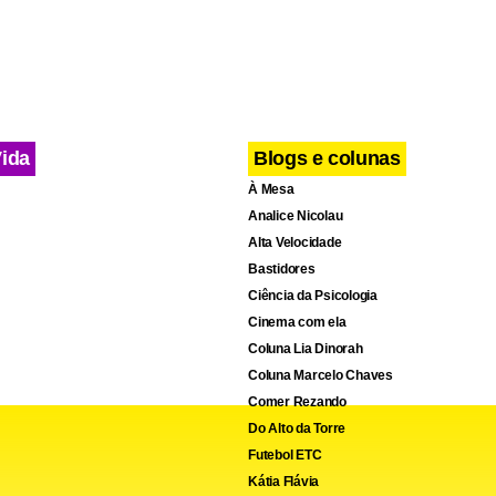
me estão foragidos.
Vida
Blogs e colunas
À Mesa
cebook
WhatsApp
LinkedIn
Twitter
X
Telegram
Share
Analice Nicolau
Alta Velocidade
Bastidores
Ciência da Psicologia
Cinema com ela
Coluna Lia Dinorah
Coluna Marcelo Chaves
Comer Rezando
Do Alto da Torre
Futebol ETC
Kátia Flávia