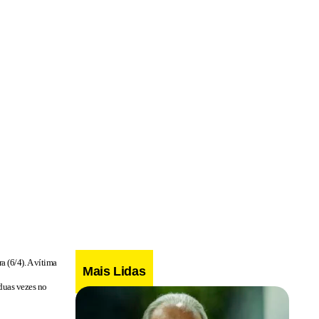
 (6/4). A vítima
Mais Lidas
duas vezes no