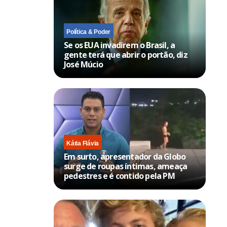
Política & Poder
Se os EUA invadirem o Brasil, a
gente terá que abrir o portão, diz
José Múcio
Kátia Flávia
Em surto, apresentador da Globo
surge de roupas íntimas, ameaça
pedestres e é contido pela PM