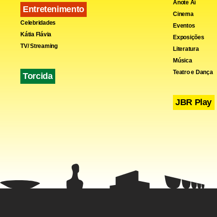
Anote Aí
Entretenimento
Cinema
Celebridades
Eventos
Kátia Flávia
Exposições
TV/ Streaming
Literatura
Música
Teatro e Dança
Torcida
JBR Play