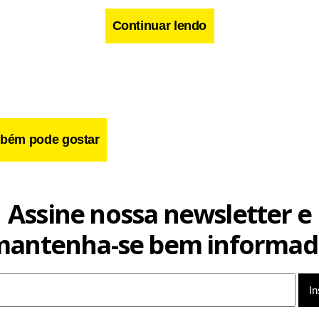
Segundo a 15ª Delegacia de Polícia (Ceilândia Centro), os agressores fugiram e o rapaz f
Continuar lendo
l da Ceilândia, onde foi medicado e em seguida liberado.
bém pode gostar
Assine nossa newsletter e
mantenha-se bem informad