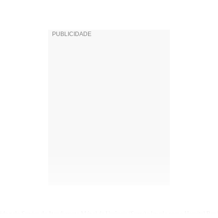
rrido pelo Serviço de Atendimento Móvel de Urgência (Samu) e levado para o Hospital Reg