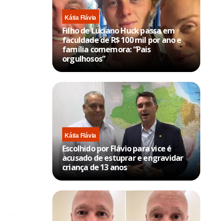
Kátia Flávia
Filho de Luciano Huck passa em
faculdade de R$ 100 mil por ano e
família comemora: “Pais
orgulhosos”
Kátia Flávia
Escolhido por Flávio para vice é
acusado de estuprar e engravidar
criança de 13 anos
ional da