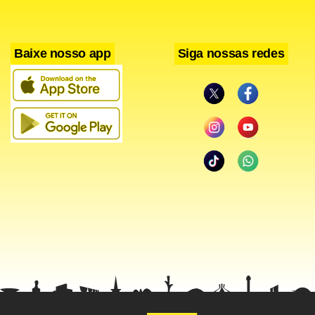
Águas Claras, na Candangolândia, em
Ceilândia, no Gama, no Guará, no Núcleo
Bandeirante, no Park Way, no Recanto das
Baixe nosso app
Siga nossas redes
Emas, no Riacho Fundo I, no Riacho Fundo II,
em Santa Maria, em Samambaia, em
Taguatinga e em Vicente Pires.
Segundo o diretor-presidente da Adasa, Paulo Salles, a
população está ciente dos problemas enfrentados com a
falta de água, mas se as condições não forem favoráveis, o
limite de captação terá que diminuir ainda mais. “Não está
nos nossos planos deixar a sociedade sem água. Estamos
tomando todas as providências. Até agora, já realizamos
rodízios em algumas cidades. Então, o mais provável é que