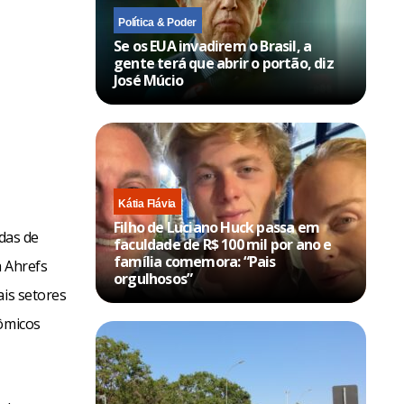
Política & Poder
Se os EUA invadirem o Brasil, a
gente terá que abrir o portão, diz
José Múcio
Kátia Flávia
Filho de Luciano Huck passa em
ndas de
faculdade de R$ 100 mil por ano e
família comemora: “Pais
a Ahrefs
orgulhosos”
is setores
nômicos