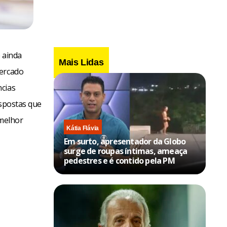
 ainda
Mais Lidas
mercado
ncias
espostas que
melhor
Kátia Flávia
Em surto, apresentador da Globo
surge de roupas íntimas, ameaça
pedestres e é contido pela PM