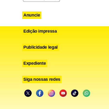
, é
Anuncie
sou a ser
Edição impressa
iona
res na
Publicidade legal
m e coautor
Expediente
Siga nossas redes