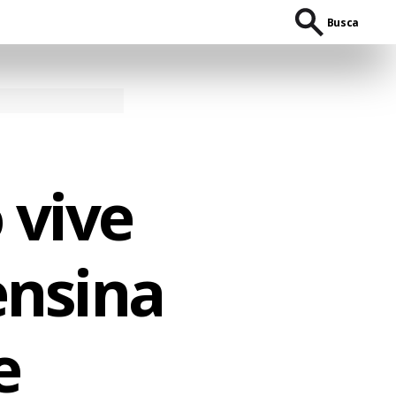
Busca
 vive
ensina
e