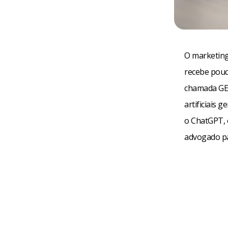
O marketing
recebe pouc
chamada GEO
artificiais 
o ChatGPT, 
advogado pa