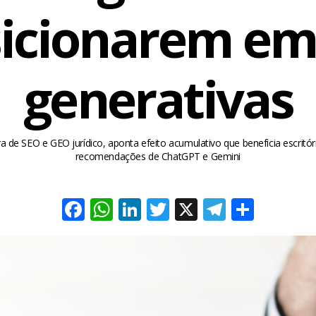
icionarem em
generativas
ra de SEO e GEO jurídico, aponta efeito acumulativo que beneficia escritó
recomendações de ChatGPT e Gemini
Facebook
WhatsApp
LinkedIn
Twitter
X
Telegra
Share