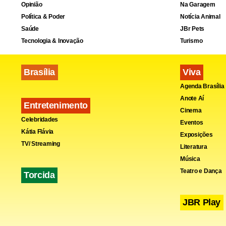
Opinião
Na Garagem
avaliações 
Política & Poder
Notícia Animal
Saúde
JBr Pets
recomendado
Tecnologia & Inovação
Turismo
“A pergunta 
Brasília
Viva
quanto tempo
Agenda Brasília
primeiro te
Anote Aí
Entretenimento
memória do
Cinema
Celebridades
Eventos
do livro “
GE
Kátia Flávia
Exposições
TV/ Streaming
Literatura
Música
Teatro e Dança
Torcida
JBR Play