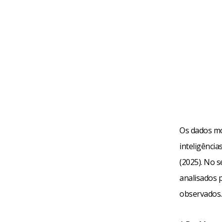
Os dados mos
inteligência
(2025). No s
analisados 
observados.