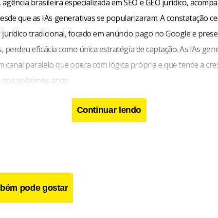
, agência brasileira especializada em SEO e GEO jurídico, acomp
sde que as IAs generativas se popularizaram. A constatação ce
 jurídico tradicional, focado em anúncio pago no Google e pres
s, perdeu eficácia como única estratégia de captação. As IAs gen
 canal paralelo que opera com lógica própria e que tende a cr
o nos próximos anos.
Continuar lendo
bém pode gostar