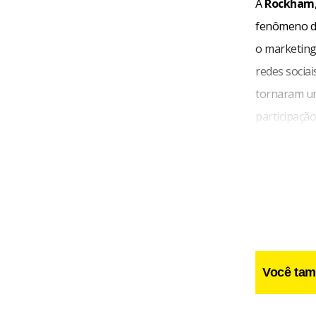
A
Rockham
fenômeno de
o marketing
redes sociai
tornaram um
participaçã
Você tam