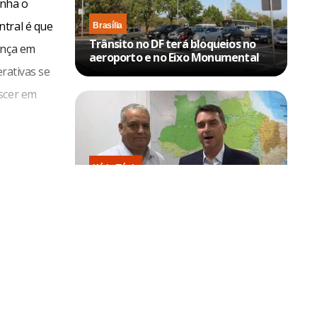
anha o
ntral é que
Brasília
Trânsito no DF terá bloqueios no
ença em
aeroporto e no Eixo Monumental
erativas se
escer em
Kátia Flávia
Escolhido por Flávio para vice é
acusado de estuprar e engravidar
criança de 13 anos