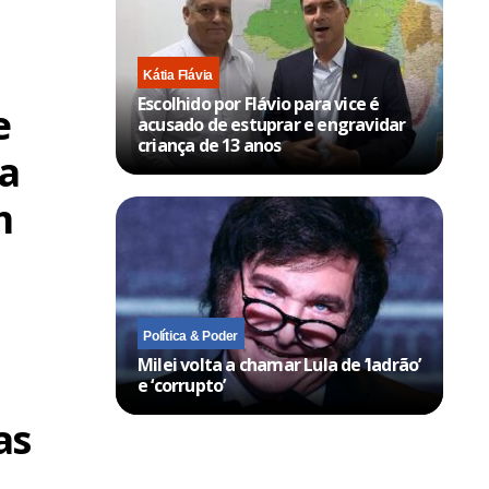
Kátia Flávia
Escolhido por Flávio para vice é
e
acusado de estuprar e engravidar
criança de 13 anos
a
m
Política & Poder
Milei volta a chamar Lula de ‘ladrão’
e ‘corrupto’
as