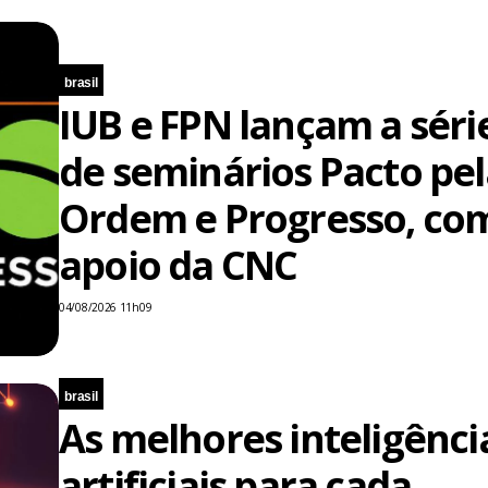
brasil
IUB e FPN lançam a séri
de seminários Pacto pel
Ordem e Progresso, co
apoio da CNC
04/08/2026 11h09
brasil
As melhores inteligênci
artificiais para cada