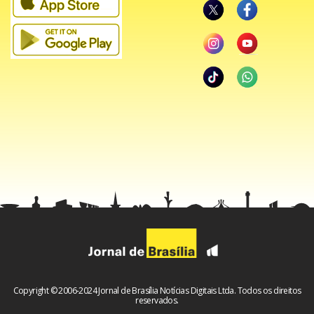
ressaltou que o Brasil tem a terceira maior população
carcerária do mundo e que o recrudescimento de penas
não fez diminuir a violência. Segundo ela, a tortura está
presente em presídios e delegacias.
Cumplicidade
– “A tortura existe e, em grande medida,
conta com o silêncio cúmplice da sociedade. É como se
fosse permitida de acordo com quem ela atinge, ou seja, os
direitos não são direitos universais”, reclamou. Vários
debatedores aproveitaram para relatar denúncias sobre o
tema contra o Brasil que chegaram à Corte Interamericana
de DH.
Copyright © 2006-2024 Jornal de Brasília Notícias Digitais Ltda. Todos os direitos
reservados.