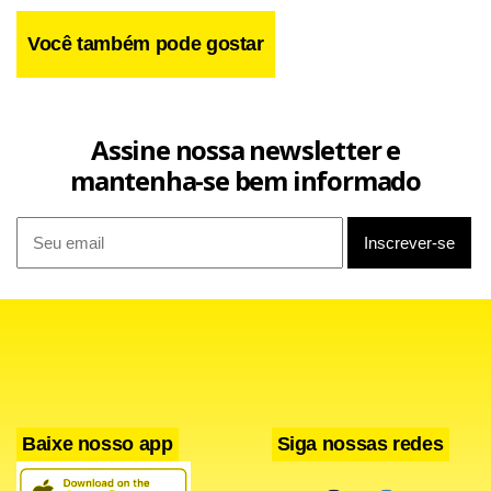
Você também pode gostar
Assine nossa newsletter e
Tortura
mantenha-se bem informado
A deputada federal Erika Kokay (PT-DF) foi um dos
destaques, esta semana, de audiência pública promovida
pela Comissão de Direitos Humanos da Câmara em que
entidades diversas pediram a criação de uma frente
parlamentar contra a tortura nos sistema prisional e nas
unidades socioeducativas.
Baixe nosso app
Siga nossas redes
Violência
– Uma das organizadoras do encontro, Erika,