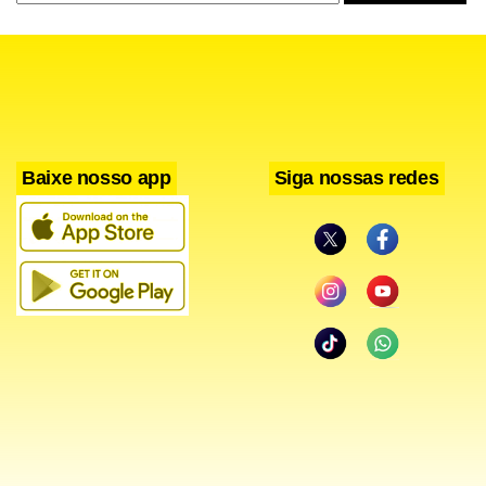
urinário fraco, sensação de não esvaziar completamente a
bexiga, dificuldade ou demora para começar a urinar,
sensação urgente de necessidade de urinar e jato urinário
que para e começa.
Baixe nosso app
Siga nossas redes
Dr. Fábio no centro cirúrgico
O Urolift surgiu então como uma abordagem inovadora
para tratar a HPB, oferecendo aos pacientes uma
alternativa segura e eficaz. Diferentemente de
procedimentos tradicionais, o Urolift não requer
aquecimento, corte ou remoção de tecido prostático. O
Sistema UroLift utiliza um dispositivo implantável para
promover uma abertura mecânica da uretra prostática,