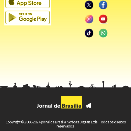
Como o leitor percebeu, não deu para fazer uma análise
apurada da primeira rodada do Brasileiro.
Desembarquei com quase todos os jogos encerrados.
Ainda (com)fuso alterado, vou aproveitar a madrugada
para ver os jogos.
Mas temos muito tempo para conversar sobre o Brasileiro.
Copyright © 2006-2024 Jornal de Brasília Notícias Digitais Ltda. Todos os direitos
reservados.