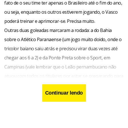
fato de o seu time ter apenas o Brasileiro até o fim do ano,
ou seja, enquanto os outros estiverem jogando, o Vasco
poderá treinar e aprimorar-se. Precisa muito.
Outras duas goleadas marcaram a rodada: a do Bahia
sobre o Atlético Paranaense (um jogo muito doido, onde o
tricolor baiano saiu atrás e precisou virar duas vezes até
chegar aos 6 a 2) e da Ponte Preta sobre o Sport, em
Campinas (vale lembrar que o Leão pernambucano não
atuou com todos os titulares por estar se preparando para
a final da Copa do Nordeste).
Continuar lendo
Resumindo: os favoritos estão confirmando, os
ameaçados, também.
Agora, é Brasileiro até dezembro.
Torcida