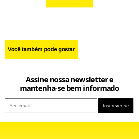
Você também pode gostar
Assine nossa newsletter e
mantenha-se bem informado
E prossegue a princesa, “Deus nos proteja dos
escravocratas e os militares saibam deste nosso negócio,
pois seria o fim do atual governo e mesmo do Império e da
Casa de Bragança no Brasil”, reflete.