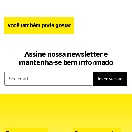
Você também pode gostar
Piantino foi chamado para expor na Galleria Nazionale Dell’
Assine nossa newsletter e
Umbria, importante museu de arte de Perúgia, na Itália. O
mantenha-se bem informado
convite foi um mérito do seu talento nato, e também do
incentivo da mãe. “Ele chegou a sofrer preconceito na
escola. Foi quando resolvi levá-lo para dentro do ateliê que
temos em casa, no Paranoá. Desde um ano de idade, ele já
rabiscava. Quando o vi pintando, percebi que, de fato, tinha
jeito”, conta, feliz, Lurdinha.