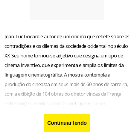
Jean-Luc Godard é autor de um cinema que reflete sobre as
contradições e os dilemas da sociedade ocidental no século
XX. Seu nome tornou-se adjetivo que designa um tipo de
cinema inventivo, que experimenta e amplia os limites da
linguagem cinematográfica. A mostra contempla a
produção do cineasta em seus mais de 60 anos de carreira,
com a exibição de 104 obras do diretor vindas da França,
entre longas, médias e curtas-metragens, séries
televisivas, filmes publicitários e vídeo-cartas, que exploram
os temas mais variados. Serão exibidos desde os primeiros
Continuar lendo
curtas do diretor, ainda nos anos 1950, como ‘Operátion