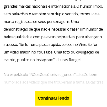
grandes marcas nacionais e internacionais. O humor limpo,
sem palavrões e também sem duplo sentido, tornou-se a
marca registrada de seus personagens. Uma
demonstração de que não é necessário fazer um humor de
baixa qualidade e com palavras pejorativas para alcançar o
sucesso. “Se for uma piada rápida, coloco no Vine. Se for
um vídeo maior, no YouTube. Uma foto ou divulgação de
evento, publico no Instagram” – Lucas Rangel.
No espetáculo “Não são só seis segundos”, alusão bem
humorada aos vídeos que lhe trouxeram à fama, Lucas traz
todos os seus personagens para arrancar muitas risadas
do público em aproximadamente 80 minutos de
Continuar lendo
apresentação. Uma mãe, um filho, um professor e uma