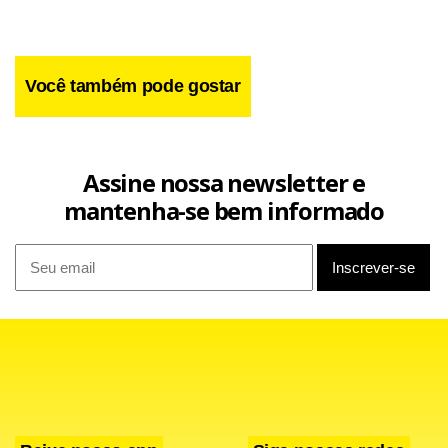
Horas depois, a top model acompanhou seu amigo, o
Você também pode gostar
fotógrafo de moda peruano Mario Testino, à cerimônia de
reabertura do Museu de Arte de Lima (MALI), onde se
exibe a mostra “Portraits”, com imagens de celebridades
Assine nossa newsletter e
internacionais.
mantenha-se bem informado
Moss chegou com um vestido verde de cetim e não parou
de ser fotografada pelos convidados à festa.
Em breves declarações à emissora “Radio Programas del
Perú” (“RPP”), a modelo disse em espanhol que “é
maravilhoso estar no Peru”. Em seguida, percorreu a