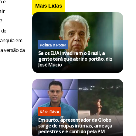
o e
Mais Lidas
air
s?
 de
franquia em
Política & Poder
ma versão da
Se os EUA invadirem o Brasil, a
gente terá que abrir o portão, diz
José Múcio
Kátia Flávia
Em surto, apresentador da Globo
surge de roupas íntimas, ameaça
pedestres e é contido pela PM