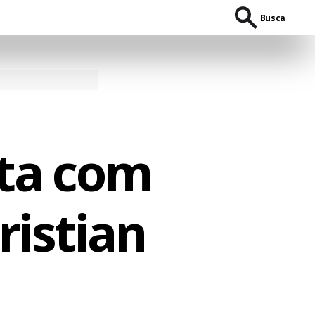
Busca
lta com
ristian