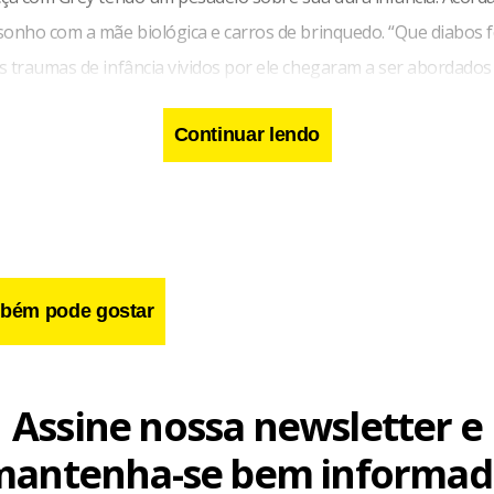
onho com a mãe biológica e carros de brinquedo. “Que diabos fo
s traumas de infância vividos por ele chegaram a ser abordados
agora voltam com mais força e um pouco mais de clareza.
Continuar lendo
bém pode gostar
Assine nossa newsletter e
mantenha-se bem informad