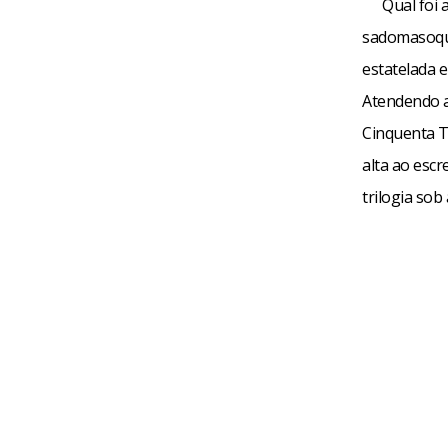
Qual foi 
sadomasoquis
estatelada e
Atendendo ao
Cinquenta To
alta ao escr
trilogia so