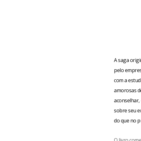
A saga origi
pelo empres
com a estuda
amorosas do
aconselhar,
sobre seu e
do que no pr
O livro com