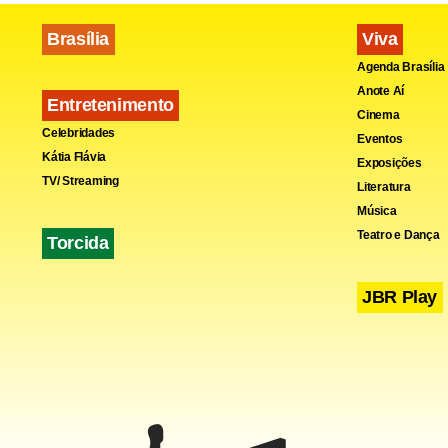
Brasília
Viva
Agenda Brasília
Anote Aí
Entretenimento
Cinema
Celebridades
Eventos
Kátia Flávia
Exposições
TV/ Streaming
Literatura
Música
Teatro e Dança
Torcida
JBR Play
Fenômeno ed