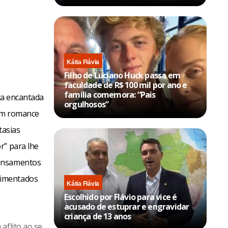
Kátia Flávia
Filho de Luciano Huck passa em
faculdade de R$ 100 mil por ano e
família comemora: “Pais
ica encantada
orgulhosos”
 um romance
tasias
r” para lhe
pensamentos
pimentados
Kátia Flávia
Escolhido por Flávio para vice é
acusado de estuprar e engravidar
criança de 13 anos
aflito ao se