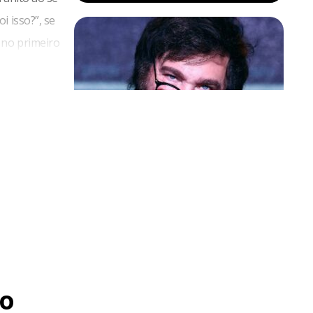
i isso?”, se
 no primeiro
Política & Poder
Milei volta a chamar Lula de ‘ladrão’
e ‘corrupto’
o