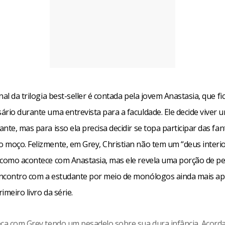
nal da trilogia best-seller é contada pela jovem Anastasia, que f
ário durante uma entrevista para a faculdade. Ele decide viver
nte, mas para isso ela precisa decidir se topa participar das fan
 moço. Felizmente, em Grey, Christian não tem um “deus interio
 como acontece com Anastasia, mas ele revela uma porção de 
ncontro com a estudante por meio de monólogos ainda mais a
imeiro livro da série.
eça com Grey tendo um pesadelo sobre sua dura infância. Acorda 