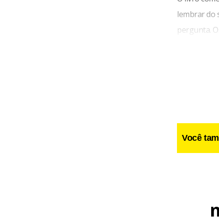
lembrar do s
pergunta. O
livro, mas 
Você tam