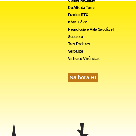
Comer Rezando
Do Alto da Torre
Futebol ETC
Kátia Flávia
Neurologia e Vida Saudável
Sucesso!
Três Poderes
Verbalize
Vinhos e Vivências
Na hora H!
itorial lançado em 2011, a trama de Cinquenta Tons de Cinza, 