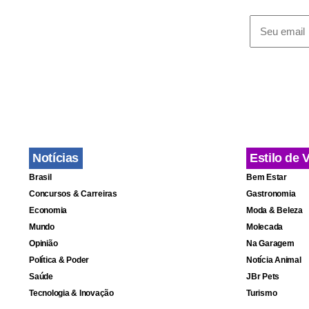
Ainda mais
Durante as 
(interpreta
uma inquiet
Notícias
Estilo de 
outros livr
Brasil
Bem Estar
pintara, ele
Concursos & Carreiras
Gastronomia
Economia
Moda & Beleza
livro origin
Mundo
Molecada
por se trat
Opinião
Na Garagem
melhor escr
Política & Poder
Notícia Animal
Saúde
JBr Pets
Tecnologia & Inovação
Turismo
Números da