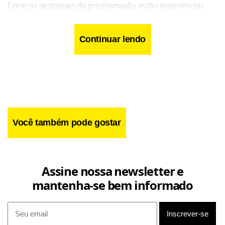
Entre os destaques da programação estão experiências
dedicadas às nascentes e veredas do Cerrado,
frequentemente chamado de “caixa d’água do Brasil” por
Continuar lendo
sua importância para o abastecimento hídrico nacional. A
mostra também apresenta conteúdos sobre as
Comunidades Kalungas e espécies emblemáticas do bioma,
como a arara-azul e o lobo-guará.
Você também pode gostar
Assine nossa newsletter e
mantenha-se bem informado