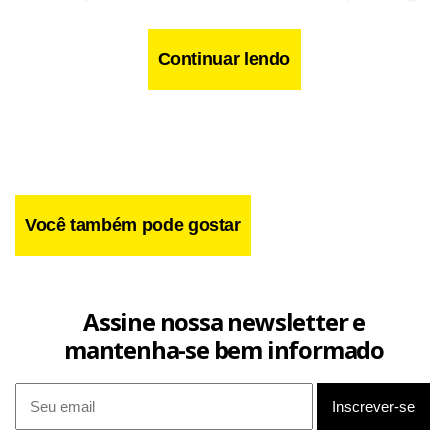
reforça o clima intimista e romântico. A ambientação
aposta em elementos naturais, iluminação aconchegante e
Continuar lendo
conceitos de biofilia e neuroarquitetura, criando uma
atmosfera que dialoga com a paisagem e valoriza o pôr do
sol do Cerrado. O projeto leva a assinatura da designer de
interiores Thais Borges.
Você também pode gostar
Assine nossa newsletter e
mantenha-se bem informado