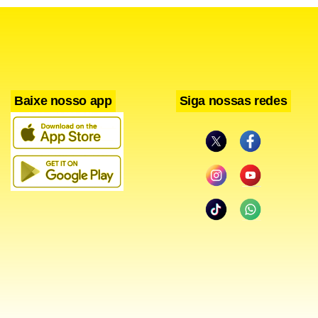
Baixe nosso app
Siga nossas redes
A experiência gastronômica é outro destaque. O cardápio,
assinado pelo chef Erivanio Souza, combina ingredientes
selecionados e preparos que transitam entre clássicos,
receitas contemporâneas e releituras de sabores
brasileiros. Entre as opções, estão entradas como burrata
cremosa e carpaccio, pratos principais como risoto de
parmesão com medalhão de filé, salmão com arroz negro e
purê de abóbora, além de sobremesas como panna cotta e
brownie com sorvete artesanal.