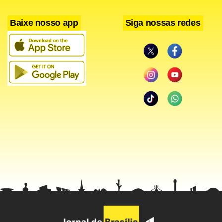
Baixe nosso app
Siga nossas redes
Cine europeu
Longas-metragens de países como Portugal, Itália,
Espanha, Eslovênia, Suécia e Irlanda ganham às telas do
CCBB, no Festival de Cinema Europeu, que tem como tema
Esporte e Cultura.
O alemão Lições de Um Sonho, de Sebastian Grobler, é
destaque na sessão de estreia, amanhã, às 16h. A película
conta a história de um professor convidado a dar aula em