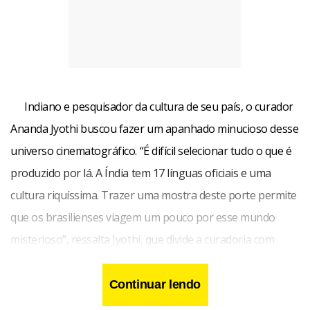
Indiano e pesquisador da cultura de seu país, o curador
Ananda Jyothi buscou fazer um apanhado minucioso desse
universo cinematográfico. “É difícil selecionar tudo o que é
produzido por lá. A Índia tem 17 línguas oficiais e uma
cultura riquíssima. Trazer uma mostra deste porte permite
que os brasilienses viagem um pouco por esse mundo
misterioso”, ressalta Jyothi, que divide a curadoria com
Carina Bini.
Continuar lendo
O casal destaca alguns dos títulos selecionados, como o