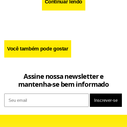
Continuar lendo
Você também pode gostar
Assine nossa newsletter e
mantenha-se bem informado
A artista conta que segue à risca uma alimentação
balanceada e prima pelo repouso, sempre que possível,
para garantir sua saúde e a do bebê. “Na verdade, ao sexto
mês de gestação, sigo minha vida normalmente. Gravidez
não é doença!”, carimba.